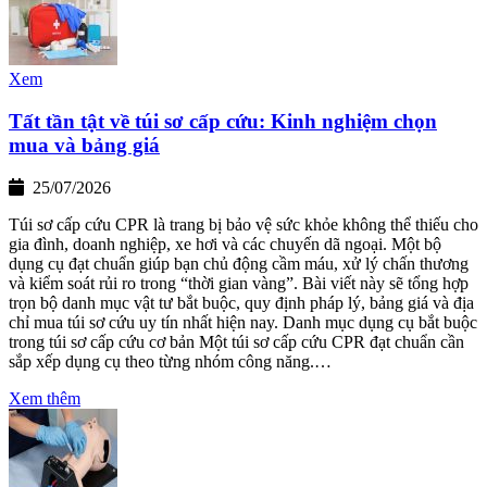
Xem
Tất tần tật về túi sơ cấp cứu: Kinh nghiệm chọn
mua và bảng giá
25/07/2026
Túi sơ cấp cứu CPR là trang bị bảo vệ sức khỏe không thể thiếu cho
gia đình, doanh nghiệp, xe hơi và các chuyến dã ngoại. Một bộ
dụng cụ đạt chuẩn giúp bạn chủ động cầm máu, xử lý chấn thương
và kiểm soát rủi ro trong “thời gian vàng”. Bài viết này sẽ tổng hợp
trọn bộ danh mục vật tư bắt buộc, quy định pháp lý, bảng giá và địa
chỉ mua túi sơ cứu uy tín nhất hiện nay. Danh mục dụng cụ bắt buộc
trong túi sơ cấp cứu cơ bản Một túi sơ cấp cứu CPR đạt chuẩn cần
sắp xếp dụng cụ theo từng nhóm công năng.…
Xem thêm