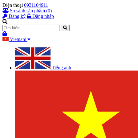
Điện thoại
0931104911
So sánh sản phẩm (0)
Đăng ký
Đăng nhập
Vietnam
Tiếng anh