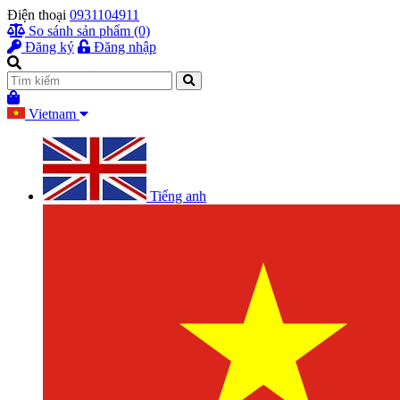
Điện thoại
0931104911
So sánh sản phẩm (0)
Đăng ký
Đăng nhập
Vietnam
Tiếng anh