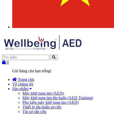
0
Giỏ hàng của bạn trống!
Trang chủ
Về chúng tôi
Sản phẩm
Máy khử rung tim (AED)
Máy khử rung tim tập huấn (AED Training)
Phụ kiện máy khử rung tim (AED)
Thiết bị tập huấn sơ cứu
Túi sơ cấp cứu