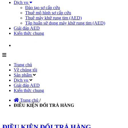
Dịch vụ
Đào tạo sơ cấp cứu
Thuê mô hình sơ cấp cứu
Thuê máy khử rung tim (AED)
Tập huấn sử dụng máy khử rung tim (AED)
Giải đáp AED
Kiến thức chung
Trang chủ
Về chúng tôi
Sản phẩm
Dịch vụ
Giải đáp AED
Kiến thức chung
Trang chủ
/
ĐIỀU KIỆN ĐỔI TRẢ HÀNG
ĐIỀU KIỆN ĐỔI TRẢ HÀNG