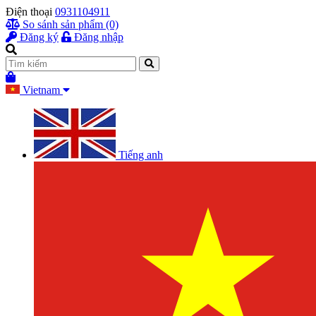
Điện thoại
0931104911
So sánh sản phẩm (0)
Đăng ký
Đăng nhập
Vietnam
Tiếng anh