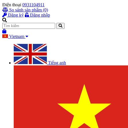
Điện thoại
0931104911
So sánh sản phẩm (0)
Đăng ký
Đăng nhập
Vietnam
Tiếng anh