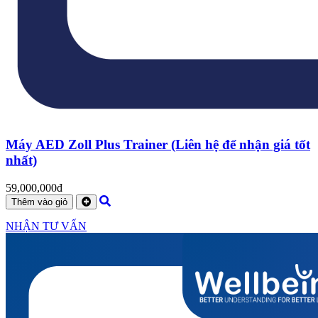
Máy AED Zoll Plus Trainer (Liên hệ để nhận giá tốt
nhất)
59,000,000đ
Thêm vào giỏ
NHẬN TƯ VẤN