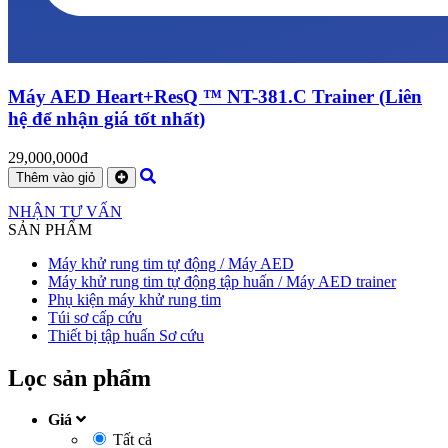
Máy AED Heart+ResQ ™ NT-381.C Trainer (Liên
hệ để nhận giá tốt nhất)
29,000,000đ
Thêm vào giỏ
NHẬN TƯ VẤN
SẢN PHẨM
Máy khử rung tim tự động / Máy AED
Máy khử rung tim tự động tập huấn / Máy AED trainer
Phụ kiện máy khử rung tim
Túi sơ cấp cứu
Thiết bị tập huấn Sơ cứu
Lọc sản phẩm
Giá
Tất cả