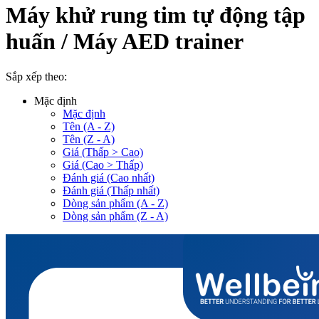
Máy khử rung tim tự động tập
huấn / Máy AED trainer
Sắp xếp theo:
Mặc định
Mặc định
Tên (A - Z)
Tên (Z - A)
Giá (Thấp > Cao)
Giá (Cao > Thấp)
Đánh giá (Cao nhất)
Đánh giá (Thấp nhất)
Dòng sản phẩm (A - Z)
Dòng sản phẩm (Z - A)