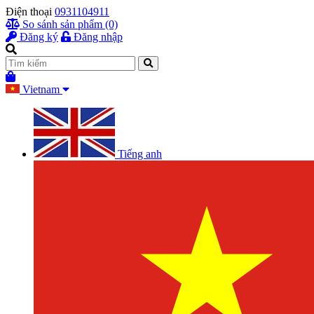
Điện thoại
0931104911
So sánh sản phẩm (0)
Đăng ký
Đăng nhập
Vietnam
Tiếng anh