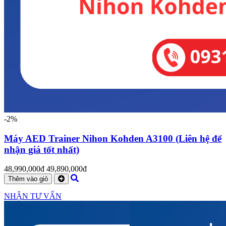
-2%
Máy AED Trainer Nihon Kohden A3100 (Liên hệ để
nhận giá tốt nhất)
48,990,000đ
49,890,000đ
Thêm vào giỏ
NHẬN TƯ VẤN