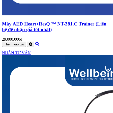
Máy AED Heart+ResQ ™ NT-381.C Trainer (Liên
hệ để nhận giá tốt nhất)
29,000,000đ
Thêm vào giỏ
NHẬN TƯ VẤN