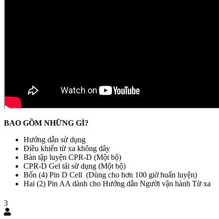
BAO GỒM NHỮNG GÌ?
Hướng dẫn sử dụng
Điều khiển từ xa không dây
Bàn tập luyện CPR-D (Một bộ)
CPR-D Gel tái sử dụng (Một bộ)
Bốn (4) Pin D Cell (Dùng cho hơn 100 giờ huấn luyện)
Hai (2) Pin AA dành cho Hướng dẫn Người vận hành Từ xa
3