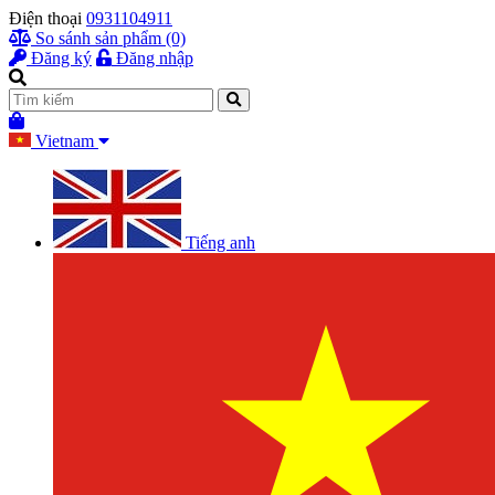
Điện thoại
0931104911
So sánh sản phẩm (0)
Đăng ký
Đăng nhập
Vietnam
Tiếng anh