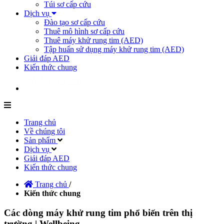
Túi sơ cấp cứu
Dịch vụ
Đào tạo sơ cấp cứu
Thuê mô hình sơ cấp cứu
Thuê máy khử rung tim (AED)
Tập huấn sử dụng máy khử rung tim (AED)
Giải đáp AED
Kiến thức chung
Trang chủ
Về chúng tôi
Sản phẩm
Dịch vụ
Giải đáp AED
Kiến thức chung
Trang chủ
/
Kiến thức chung
Các dòng máy khử rung tim phổ biến trên thị
trường | Wellbeing