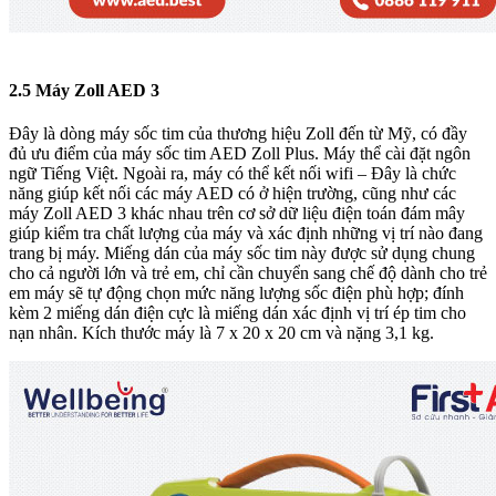
2.5 Máy Zoll AED 3
Đây là dòng máy sốc tim của thương hiệu Zoll đến từ Mỹ, có đầy
đủ ưu điểm của máy sốc tim AED Zoll Plus. Máy thể cài đặt ngôn
ngữ Tiếng Việt. Ngoài ra, máy có thể kết nối wifi – Đây là chức
năng giúp kết nối các máy AED có ở hiện trường, cũng như các
máy Zoll AED 3 khác nhau trên cơ sở dữ liệu điện toán đám mây
giúp kiểm tra chất lượng của máy và xác định những vị trí nào đang
trang bị máy. Miếng dán của máy sốc tim này được sử dụng chung
cho cả người lớn và trẻ em, chỉ cần chuyển sang chế độ dành cho trẻ
em máy sẽ tự động chọn mức năng lượng sốc điện phù hợp; đính
kèm 2 miếng dán điện cực là miếng dán xác định vị trí ép tim cho
nạn nhân. Kích thước máy là 7 x 20 x 20 cm và nặng 3,1 kg.