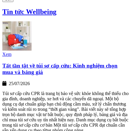
Tin tức Wellbeing
Xem
Tất tần tật về túi sơ cấp cứu: Kinh nghiệm chọn
mua và bảng giá
25/07/2026
Túi sơ cấp cứu CPR là trang bị bảo vệ sức khỏe không thể thiếu cho
gia đình, doanh nghiệp, xe hơi và các chuyến dã ngoại. Một bộ
dụng cụ đạt chuẩn giúp bạn chủ động cầm máu, xử lý chấn thương
và kiểm soát rủi ro trong “thời gian vàng”. Bài viết này sẽ tổng hợp
trọn bộ danh mục vật tư bắt buộc, quy định pháp lý, bảng giá và địa
chỉ mua túi sơ cứu uy tín nhất hiện nay. Danh mục dụng cụ bắt buộc
trong túi sơ cấp cứu cơ bản Một túi sơ cấp cứu CPR đạt chuẩn cần
sắp xếp dụng cụ theo từng nhóm công năng.…