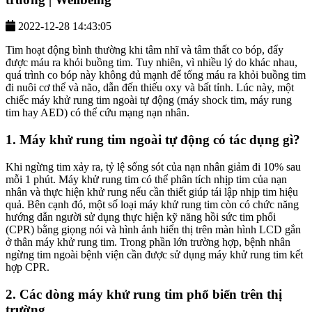
2022-12-28 14:43:05
Tim hoạt động bình thường khi tâm nhĩ và tâm thất co bóp, đẩy
được máu ra khỏi buồng tim. Tuy nhiên, vì nhiều lý do khác nhau,
quá trình co bóp này không đủ mạnh để tống máu ra khỏi buồng tim
đi nuôi cơ thể và não, dẫn đến thiếu oxy và bất tỉnh. Lúc này, một
chiếc máy khử rung tim ngoài tự động (máy shock tim, máy rung
tim hay AED) có thể cứu mạng nạn nhân.
1. Máy khử rung tim ngoài tự động có tác dụng gì?
Khi ngừng tim xảy ra, tỷ lệ sống sót của nạn nhân giảm đi 10% sau
mỗi 1 phút. Máy khử rung tim có thể phân tích nhịp tim của nạn
nhân và thực hiện khử rung nếu cần thiết giúp tái lập nhịp tim hiệu
quả. Bên cạnh đó, một số loại máy khử rung tim còn có chức năng
hướng dẫn người sử dụng thực hiện kỹ năng hồi sức tim phổi
(CPR) bằng giọng nói và hình ảnh hiển thị trên màn hình LCD gắn
ở thân máy khử rung tim. Trong phần lớn trường hợp, bệnh nhân
ngừng tim ngoài bệnh viện cần được sử dụng máy khử rung tim kết
hợp CPR.
2. Các dòng máy khử rung tim phổ biến trên thị
trường