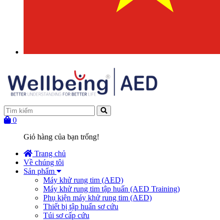
0
Giỏ hàng của bạn trống!
Trang chủ
Về chúng tôi
Sản phẩm
Máy khử rung tim (AED)
Máy khử rung tim tập huấn (AED Training)
Phụ kiện máy khử rung tim (AED)
Thiết bị tập huấn sơ cứu
Túi sơ cấp cứu