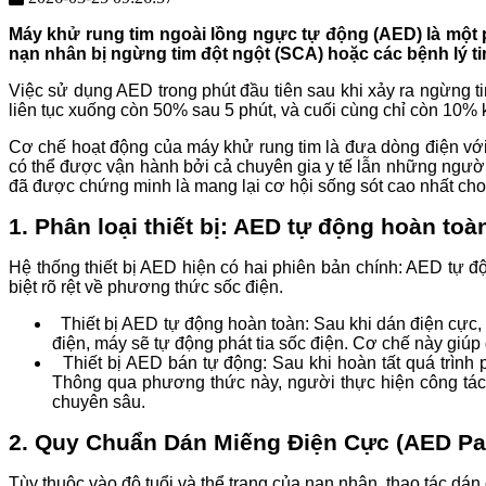
Máy khử rung tim ngoài lồng ngực tự động (AED) là một p
nạn nhân bị ngừng tim đột ngột (SCA) hoặc các bệnh lý t
Việc sử dụng AED trong phút đầu tiên sau khi xảy ra ngừng ti
liên tục xuống còn 50% sau 5 phút, và cuối cùng chỉ còn 10% 
Cơ chế hoạt động của máy khử rung tim là đưa dòng điện với
có thể được vận hành bởi cả chuyên gia y tế lẫn những người
đã được chứng minh là mang lại cơ hội sống sót cao nhất ch
1. Phân loại thiết bị: AED tự động hoàn to
Hệ thống thiết bị AED hiện có hai phiên bản chính: AED tự 
biệt rõ rệt về phương thức sốc điện.
Thiết bị AED tự động hoàn toàn: Sau khi dán điện cực,
điện, máy sẽ tự động phát tia sốc điện. Cơ chế này giú
Thiết bị AED bán tự động: Sau khi hoàn tất quá trình p
Thông qua phương thức này, người thực hiện công tác 
chuyên sâu.
2. Quy Chuẩn Dán Miếng Điện Cực (AED Pa
Tùy thuộc vào độ tuổi và thể trạng của nạn nhân, thao tác d