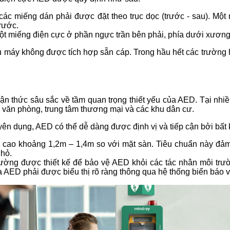
các miếng dán phải được đặt theo trục dọc (trước - sau). Một m
rước.
ột miếng điện cực ở phần ngực trần bên phải, phía dưới xương
 nếu máy không được tích hợp sẵn cáp. Trong hầu hết các trường
n thức sâu sắc về tầm quan trọng thiết yếu của AED. Tại nhiều
ối văn phòng, trung tâm thương mại và các khu dân cư.
yên dụng, AED có thể dễ dàng được định vị và tiếp cận bởi bất k
ều cao khoảng 1,2m – 1,4m so với mặt sàn. Tiêu chuẩn này đảm
nhỏ.
ờng được thiết kế để bảo vệ AED khỏi các tác nhân môi trường
của AED phải được biểu thị rõ ràng thông qua hệ thống biển b