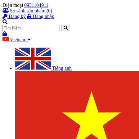
Điện thoại
0931104911
So sánh sản phẩm (0)
Đăng ký
Đăng nhập
Vietnam
Tiếng anh