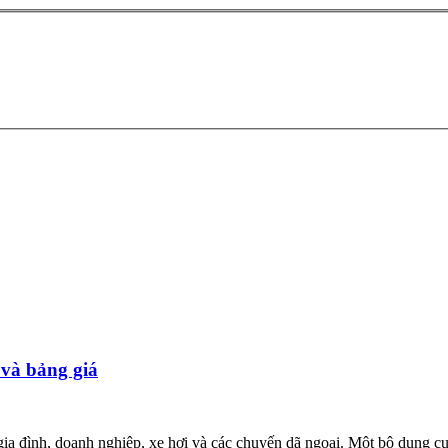
 và bảng giá
 gia đình, doanh nghiệp, xe hơi và các chuyến dã ngoại. Một bộ dụng 