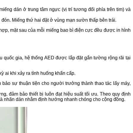
iếng dán ở trung tâm ngực (vị trí tương đối phía trên tim) và
 đòn. Miếng thứ hai đặt ở vùng mạn sườn thấp bên trái.
 hợp, mặt sau của mỗi miếng bao bì điện cực đều được in hình
 quốc gia, hệ thống AED được lắp đặt gắn tường rộng rãi tại
ỳ ai khi xảy ra tình huống khẩn cấp.
 bảo sự thuận tiện cho người trưởng thành thao tác lấy máy,
, đảm bảo thiết bị luôn đạt hiệu suất tối ưu. Theo quy định
áo và nhãn dán nhằm định hướng nhanh chóng cho cộng đồng.