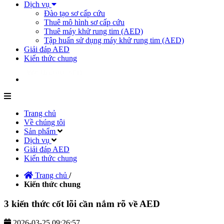
Dịch vụ
Đào tạo sơ cấp cứu
Thuê mô hình sơ cấp cứu
Thuê máy khử rung tim (AED)
Tập huấn sử dụng máy khử rung tim (AED)
Giải đáp AED
Kiến thức chung
Trang chủ
Về chúng tôi
Sản phẩm
Dịch vụ
Giải đáp AED
Kiến thức chung
Trang chủ
/
Kiến thức chung
3 kiến thức cốt lõi cần nắm rõ về AED
2026-03-25 09:26:57