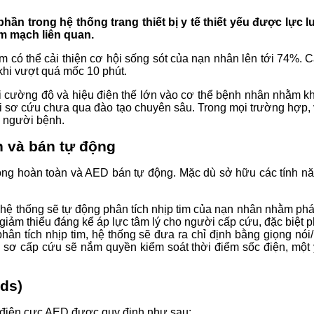
hần trong hệ thống trang thiết bị y tế thiết yếu được lự
im mạch liên quan.
m có thể cải thiện cơ hội sống sót của nạn nhân lên tới 74%. C
khi vượt quá mốc 10 phút.
 cường độ và hiệu điện thế lớn vào cơ thể bệnh nhân nhằm khô
 sơ cứu chưa qua đào tạo chuyên sâu. Trong mọi trường hợp, v
o người bệnh.
àn và bán tự động
động hoàn toàn và AED bán tự động. Mặc dù sở hữu các tính nă
 hệ thống sẽ tự động phân tích nhịp tim của nạn nhân nhằm phát
p giảm thiểu đáng kể áp lực tâm lý cho người cấp cứu, đặc biệ
hân tích nhịp tim, hệ thống sẽ đưa ra chỉ định bằng giọng nói/
sơ cấp cứu sẽ nắm quyền kiểm soát thời điểm sốc điện, một y
ds)
án điện cực AED được quy định như sau: