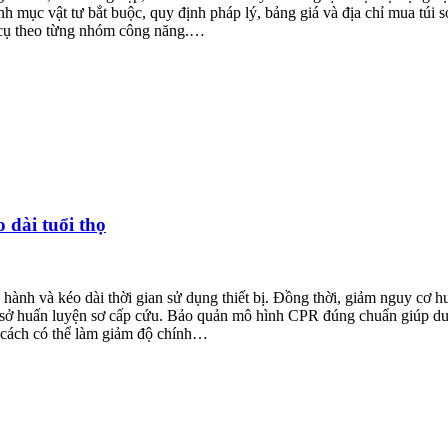
danh mục vật tư bắt buộc, quy định pháp lý, bảng giá và địa chỉ mua túi
 cụ theo từng nhóm công năng.…
dài tuổi thọ
ành và kéo dài thời gian sử dụng thiết bị. Đồng thời, giảm nguy cơ hư 
 cơ sở huấn luyện sơ cấp cứu. Bảo quản mô hình CPR đúng chuẩn giúp du
cách có thể làm giảm độ chính…