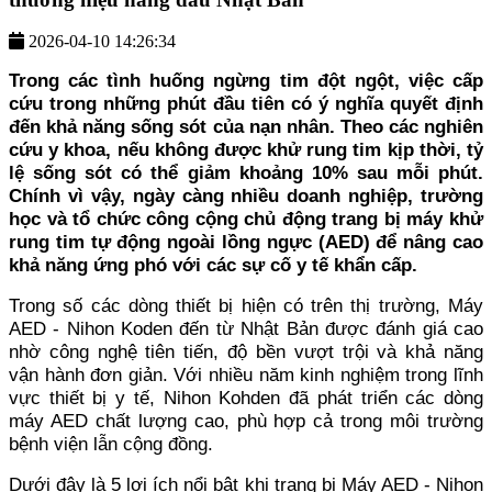
2026-04-10 14:26:34
Trong các tình huống ngừng tim đột ngột, việc cấp
cứu trong những phút đầu tiên có ý nghĩa quyết định
đến khả năng sống sót của nạn nhân. Theo các nghiên
cứu y khoa, nếu không được khử rung tim kịp thời, tỷ
lệ sống sót có thể giảm khoảng 10% sau mỗi phút.
Chính vì vậy, ngày càng nhiều doanh nghiệp, trường
học và tổ chức công cộng chủ động trang bị máy khử
rung tim tự động ngoài lồng ngực (AED) để nâng cao
khả năng ứng phó với các sự cố y tế khẩn cấp.
Trong số các dòng thiết bị hiện có trên thị trường, Máy
AED - Nihon Koden đến từ Nhật Bản được đánh giá cao
nhờ công nghệ tiên tiến, độ bền vượt trội và khả năng
vận hành đơn giản. Với nhiều năm kinh nghiệm trong lĩnh
vực thiết bị y tế, Nihon Kohden đã phát triển các dòng
máy AED chất lượng cao, phù hợp cả trong môi trường
bệnh viện lẫn cộng đồng.
Dưới đây là 5 lợi ích nổi bật khi trang bị Máy AED - Nihon