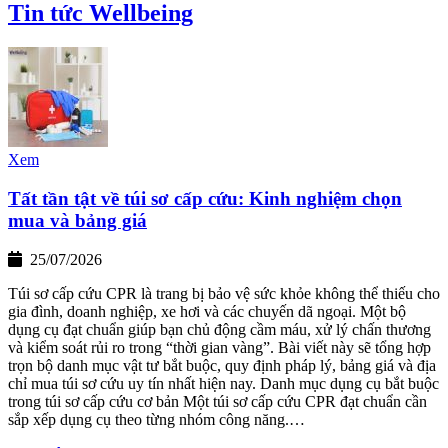
Tin tức Wellbeing
Xem
Tất tần tật về túi sơ cấp cứu: Kinh nghiệm chọn
mua và bảng giá
25/07/2026
Túi sơ cấp cứu CPR là trang bị bảo vệ sức khỏe không thể thiếu cho
gia đình, doanh nghiệp, xe hơi và các chuyến dã ngoại. Một bộ
dụng cụ đạt chuẩn giúp bạn chủ động cầm máu, xử lý chấn thương
và kiểm soát rủi ro trong “thời gian vàng”. Bài viết này sẽ tổng hợp
trọn bộ danh mục vật tư bắt buộc, quy định pháp lý, bảng giá và địa
chỉ mua túi sơ cứu uy tín nhất hiện nay. Danh mục dụng cụ bắt buộc
trong túi sơ cấp cứu cơ bản Một túi sơ cấp cứu CPR đạt chuẩn cần
sắp xếp dụng cụ theo từng nhóm công năng.…