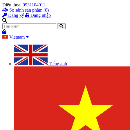
Điện thoại
0931104911
So sánh sản phẩm (0)
Đăng ký
Đăng nhập
Vietnam
Tiếng anh