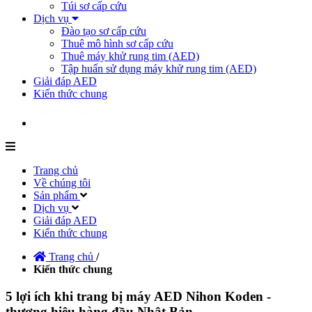
Túi sơ cấp cứu
Dịch vụ
Đào tạo sơ cấp cứu
Thuê mô hình sơ cấp cứu
Thuê máy khử rung tim (AED)
Tập huấn sử dụng máy khử rung tim (AED)
Giải đáp AED
Kiến thức chung
Trang chủ
Về chúng tôi
Sản phẩm
Dịch vụ
Giải đáp AED
Kiến thức chung
Trang chủ
/
Kiến thức chung
5 lợi ích khi trang bị máy AED Nihon Koden -
thương hiệu hàng đầu Nhật Bản