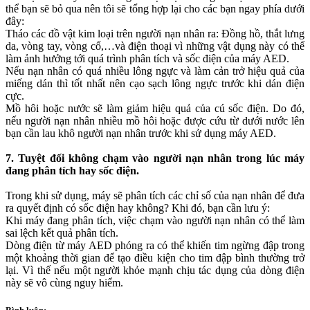
thể bạn sẽ bỏ qua nên tôi sẽ tổng hợp lại cho các bạn ngay phía dưới
đây:
Tháo các đồ vật kim loại trên người nạn nhân ra: Đồng hồ, thắt lưng
da, vòng tay, vòng cổ,…và điện thoại vì những vật dụng này có thể
làm ảnh hưởng tới quá trình phân tích và sốc điện của máy AED.
Nếu nạn nhân có quá nhiều lông ngực và làm cản trở hiệu quả của
miếng dán thì tốt nhất nên cạo sạch lông ngực trước khi dán điện
cực.
Mồ hôi hoặc nước sẽ làm giảm hiệu quả của cú sốc điện. Do đó,
nếu người nạn nhân nhiều mồ hôi hoặc được cứu từ dưới nước lên
bạn cần lau khô người nạn nhân trước khi sử dụng máy AED.
7. Tuyệt đối không chạm vào người nạn nhân trong lúc máy
đang phân tích hay sốc điện.
Trong khi sử dụng, máy sẽ phân tích các chỉ số của nạn nhân để đưa
ra quyết định có sốc điện hay không? Khi đó, bạn cần lưu ý:
Khi máy đang phân tích, việc chạm vào người nạn nhân có thể làm
sai lệch kết quả phân tích.
Dòng điện từ máy AED phóng ra có thể khiến tim ngừng đập trong
một khoảng thời gian để tạo điều kiện cho tim đập bình thường trở
lại. Vì thế nếu một người khỏe mạnh chịu tác dụng của dòng điện
này sẽ vô cùng nguy hiểm.