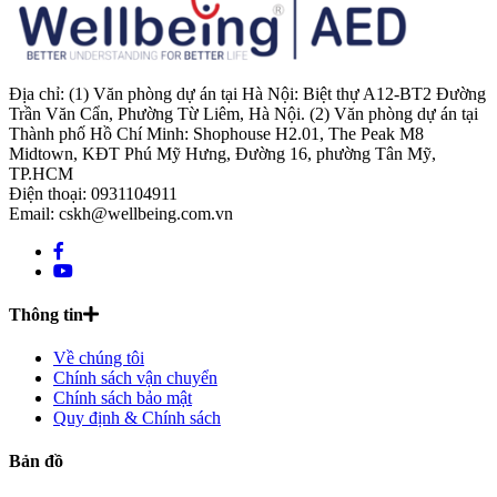
Địa chỉ: (1) Văn phòng dự án tại Hà Nội: Biệt thự A12-BT2 Đường
Trần Văn Cẩn, Phường Từ Liêm, Hà Nội. (2) Văn phòng dự án tại
Thành phố Hồ Chí Minh: Shophouse H2.01, The Peak M8
Midtown, KĐT Phú Mỹ Hưng, Đường 16, phường Tân Mỹ,
TP.HCM
Điện thoại: 0931104911
Email: cskh@wellbeing.com.vn
Thông tin
Về chúng tôi
Chính sách vận chuyển
Chính sách bảo mật
Quy định & Chính sách
Bản đồ