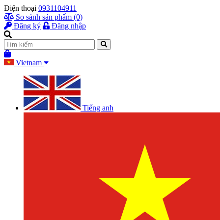
Điện thoại
0931104911
So sánh sản phẩm (0)
Đăng ký
Đăng nhập
Vietnam
Tiếng anh