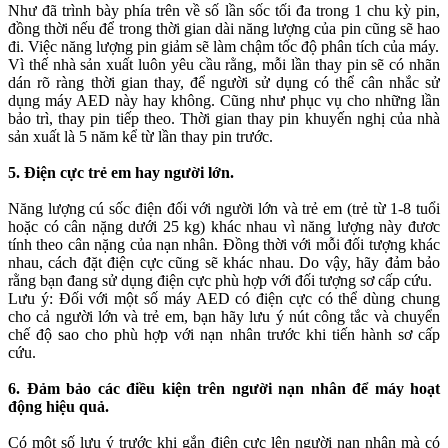
Như đã trình bày phía trên về số lần sốc tối đa trong 1 chu kỳ pin,
đồng thời nếu để trong thời gian dài năng lượng của pin cũng sẽ hao
đi. Việc năng lượng pin giảm sẽ làm chậm tốc độ phân tích của máy.
Vì thế nhà sản xuất luôn yêu cầu rằng, mỗi lần thay pin sẽ có nhãn
dán rõ ràng thời gian thay, để người sử dụng có thể cân nhắc sử
dụng máy AED này hay không. Cũng như phục vụ cho những lần
bảo trì, thay pin tiếp theo. Thời gian thay pin khuyến nghị của nhà
sản xuất là 5 năm kể từ lần thay pin trước.
5. Điện cực trẻ em hay người lớn.
Năng lượng cú sốc điện đối với người lớn và trẻ em (trẻ từ 1-8 tuổi
hoặc có cân nặng dưới 25 kg) khác nhau vì năng lượng này đươc
tính theo cân nặng của nạn nhân. Đồng thời với mỗi đối tượng khác
nhau, cách đặt điện cực cũng sẽ khác nhau. Do vậy, hãy đảm bảo
rằng bạn đang sử dụng điện cực phù hợp với đối tượng sơ cấp cứu.
Lưu ý: Đối với một số máy AED có điện cực có thể dùng chung
cho cả người lớn và trẻ em, bạn hãy lưu ý nút công tắc và chuyển
chế độ sao cho phù hợp với nạn nhân trước khi tiến hành sơ cấp
cứu.
6. Đảm bảo các điều kiện trên người nạn nhân để máy hoạt
động hiệu quả.
Có một số lưu ý trước khi gắn điện cực lên người nạn nhân mà có