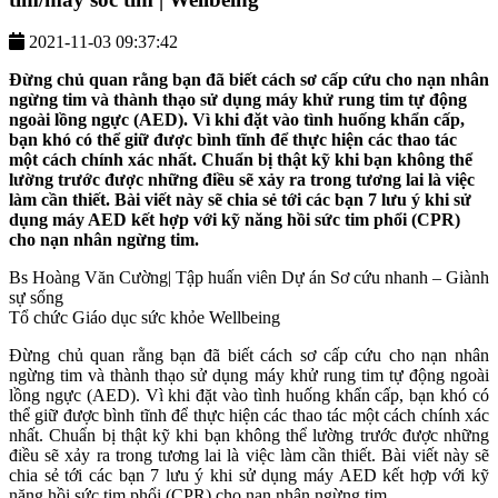
2021-11-03 09:37:42
Đừng chủ quan rằng bạn đã biết cách sơ cấp cứu cho nạn nhân
ngừng tim và thành thạo sử dụng máy khử rung tim tự động
ngoài lồng ngực (AED). Vì khi đặt vào tình huống khẩn cấp,
bạn khó có thể giữ được bình tĩnh để thực hiện các thao tác
một cách chính xác nhất. Chuẩn bị thật kỹ khi bạn không thể
lường trước được những điều sẽ xảy ra trong tương lai là việc
làm cần thiết. Bài viết này sẽ chia sẻ tới các bạn 7 lưu ý khi sử
dụng máy AED kết hợp với kỹ năng hồi sức tim phổi (CPR)
cho nạn nhân ngừng tim.
Bs Hoàng Văn Cường| Tập huấn viên Dự án Sơ cứu nhanh – Giành
sự sống
Tổ chức Giáo dục sức khỏe Wellbeing
Đừng chủ quan rằng bạn đã biết cách sơ cấp cứu cho nạn nhân
ngừng tim và thành thạo sử dụng máy khử rung tim tự động ngoài
lồng ngực (AED). Vì khi đặt vào tình huống khẩn cấp, bạn khó có
thể giữ được bình tĩnh để thực hiện các thao tác một cách chính xác
nhất. Chuẩn bị thật kỹ khi bạn không thể lường trước được những
điều sẽ xảy ra trong tương lai là việc làm cần thiết. Bài viết này sẽ
chia sẻ tới các bạn 7 lưu ý khi sử dụng máy AED kết hợp với kỹ
năng hồi sức tim phổi (CPR) cho nạn nhân ngừng tim.