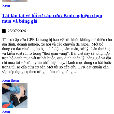
Xem
Tất tần tật về túi sơ cấp cứu: Kinh nghiệm chọn
mua và bảng giá
25/07/2026
Túi sơ cấp cứu CPR là trang bị bảo vệ sức khỏe không thể thiếu cho
gia đình, doanh nghiệp, xe hơi và các chuyến dã ngoại. Một bộ
dụng cụ đạt chuẩn giúp bạn chủ động cầm máu, xử lý chấn thương
và kiểm soát rủi ro trong “thời gian vàng”. Bài viết này sẽ tổng hợp
trọn bộ danh mục vật tư bắt buộc, quy định pháp lý, bảng giá và địa
chỉ mua túi sơ cứu uy tín nhất hiện nay. Danh mục dụng cụ bắt buộc
trong túi sơ cấp cứu cơ bản Một túi sơ cấp cứu CPR đạt chuẩn cần
sắp xếp dụng cụ theo từng nhóm công năng.…
Xem thêm
Xem