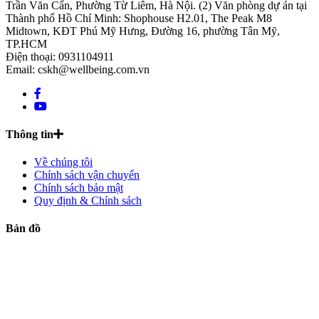
Trần Văn Cẩn, Phường Từ Liêm, Hà Nội. (2) Văn phòng dự án tại
Thành phố Hồ Chí Minh: Shophouse H2.01, The Peak M8
Midtown, KĐT Phú Mỹ Hưng, Đường 16, phường Tân Mỹ,
TP.HCM
Điện thoại: 0931104911
Email: cskh@wellbeing.com.vn
Thông tin
Về chúng tôi
Chính sách vận chuyển
Chính sách bảo mật
Quy định & Chính sách
Bản đồ