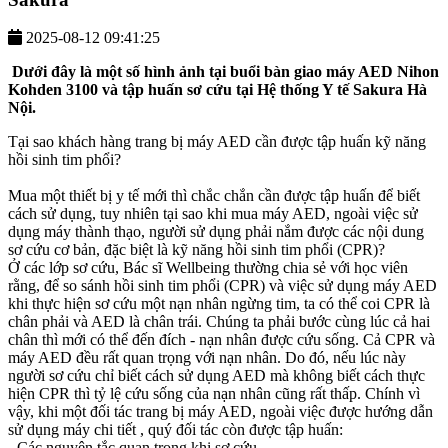
2025-08-12 09:41:25
Dưới đây là một số hình ảnh tại buổi bàn giao máy AED Nihon
Kohden 3100 và tập huấn sơ cứu tại Hệ thống Y tế Sakura Hà
Nội.
Tại sao khách hàng trang bị máy AED cần được tập huấn kỹ năng
hồi sinh tim phổi?
Mua một thiết bị y tế mới thì chắc chắn cần được tập huấn để biết
cách sử dụng, tuy nhiên tại sao khi mua máy AED, ngoài việc sử
dụng máy thành thạo, người sử dụng phải nắm được các nội dung
sơ cứu cơ bản, đặc biệt là kỹ năng hồi sinh tim phổi (CPR)?
Ở các lớp sơ cứu, Bác sĩ Wellbeing thường chia sẻ với học viên
rằng, để so sánh hồi sinh tim phổi (CPR) và việc sử dụng máy AED
khi thực hiện sơ cứu một nạn nhân ngừng tim, ta có thể coi CPR là
chân phải và AED là chân trái. Chúng ta phải bước cùng lúc cả hai
chân thì mới có thể đến đích - nạn nhân được cứu sống. Cả CPR và
máy AED đều rất quan trọng với nạn nhân. Do đó, nếu lúc này
người sơ cứu chỉ biết cách sử dụng AED mà không biết cách thực
hiện CPR thì tỷ lệ cứu sống của nạn nhân cũng rất thấp. Chính vì
vậy, khi một đối tác trang bị máy AED, ngoài việc được hướng dẫn
sử dụng máy chi tiết , quý đối tác còn được tập huấn:
-
Các nguyên tắc quan trọng khi sơ cứu