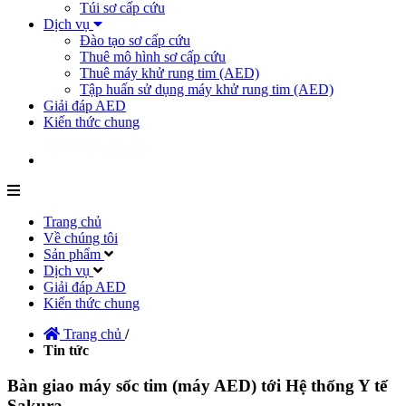
Túi sơ cấp cứu
Dịch vụ
Đào tạo sơ cấp cứu
Thuê mô hình sơ cấp cứu
Thuê máy khử rung tim (AED)
Tập huấn sử dụng máy khử rung tim (AED)
Giải đáp AED
Kiến thức chung
Trang chủ
Về chúng tôi
Sản phẩm
Dịch vụ
Giải đáp AED
Kiến thức chung
Trang chủ
/
Tin tức
Bàn giao máy sốc tim (máy AED) tới Hệ thống Y tế
Sakura