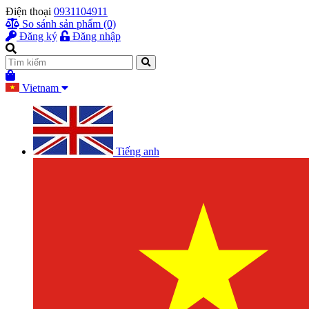
Điện thoại
0931104911
So sánh sản phẩm (0)
Đăng ký
Đăng nhập
Vietnam
Tiếng anh