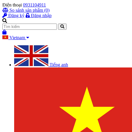
Điện thoại
0931104911
So sánh sản phẩm (0)
Đăng ký
Đăng nhập
Vietnam
Tiếng anh