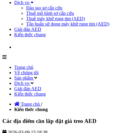
Dịch vụ
Đào tạo sơ cấp cứu
Thuê mô hình sơ cấp cứu
Thuê máy khử rung tim (AED)
Tập huấn sử dụng máy khử rung tim (AED)
Giải đáp AED
Kiến thức chung
Trang chủ
Về chúng tôi
Sản phẩm
Dịch vụ
Giải đáp AED
Kiến thức chung
Trang chủ
/
Kiến thức chung
Các địa điểm cần lắp đặt giá treo AED
2026-03-09 15:18:38