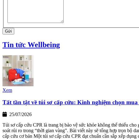
Gửi
Tin tức Wellbeing
Xem
Tất tần tật về túi sơ cấp cứu: Kinh nghiệm chọn mua
25/07/2026
Túi sơ cấp cứu CPR là trang bị bảo vệ sức khỏe không thể thiếu cho
soát rủi ro trong “thời gian vàng”. Bài viết này sẽ tổng hợp trọn bộ 
cấp cứu cơ bản Một túi sơ cấp cứu CPR đạt chuẩn cần sắp xếp dụng