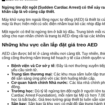
Ngừng tim đột ngột (Sudden Cardiac Arrest) có thể xảy r
khẩn cấp là vô cùng cấp thiết.
Máy khử rung tim ngoài lồng ngực tự động (AED) là thiết bị c
máy là thực hiện một cú sốc điện nhằm loại bỏ các nhịp đập kh
Một người có thể bị ngừng tim ở bất kỳ đâu. Trung bình mỗi n
sống cho nạn nhân chính là trang bị AED rộng rãi tại các khôn
Những khu vực cần lắp đặt giá treo AED
AED cần được bố trí ở càng nhiều nơi càng tốt. Tuy nhiên, th
công cộng thường nằm trong kế hoạch y tế của chính quyền và 
Bệnh viện và Cơ sở y tế:
Đây là nơi thường xuyên tiếp 
yêu cầu sinh tử.
Trung tâm thương mại:
Các khu mua sắm luôn tập trung
để sẵn sàng ứng phó với các tình huống khẩn cấp.
Cơ quan hành chính Nhà nước:
Các tòa nhà chính phủ
đồng.
Trường học:
Dù tỷ lệ ngừng tim đột ngột ở người lớn 
Cardiac Arrest Foundation), mỗi năm tại Mỹ có hơn 7.00
học là bắt buộc. Giá treo tường giúp thiết bị luôn sẵn 
Sân bay:
Sân bay là khu vực có mật độ tập trung hành 