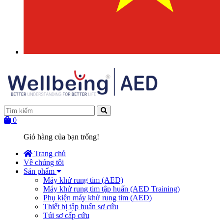
0
Giỏ hàng của bạn trống!
Trang chủ
Về chúng tôi
Sản phẩm
Máy khử rung tim (AED)
Máy khử rung tim tập huấn (AED Training)
Phụ kiện máy khử rung tim (AED)
Thiết bị tập huấn sơ cứu
Túi sơ cấp cứu