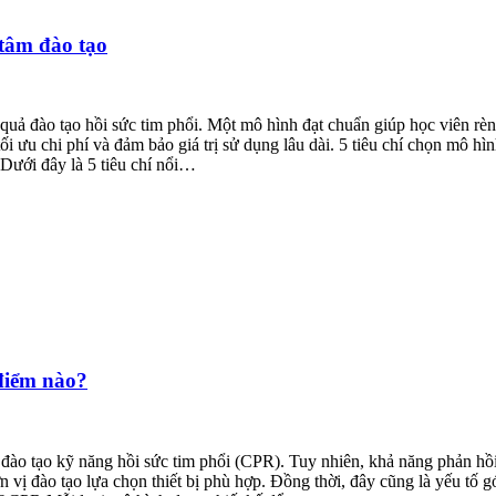
 tâm đào tạo
uả đào tạo hồi sức tim phổi. Một mô hình đạt chuẩn giúp học viên rèn
tối ưu chi phí và đảm bảo giá trị sử dụng lâu dài. 5 tiêu chí chọn mô
 Dưới đây là 5 tiêu chí nổi…
điểm nào?
tạo kỹ năng hồi sức tim phổi (CPR). Tuy nhiên, khả năng phản hồi, đ
đơn vị đào tạo lựa chọn thiết bị phù hợp. Đồng thời, đây cũng là yếu 