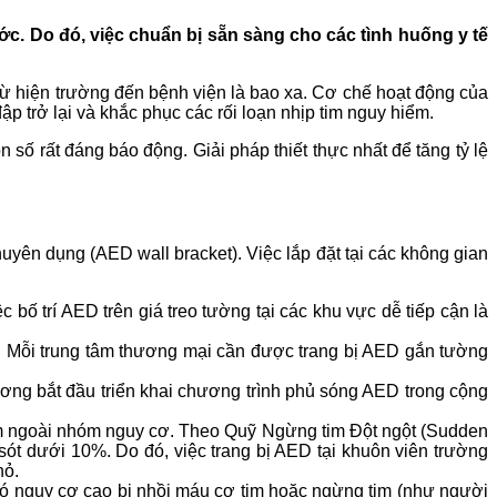
c. Do đó, việc chuẩn bị sẵn sàng cho các tình huống y tế
 từ hiện trường đến bệnh viện là bao xa. Cơ chế hoạt động của
p trở lại và khắc phục các rối loạn nhịp tim nguy hiểm.
số rất đáng báo động. Giải pháp thiết thực nhất để tăng tỷ lệ
uyên dụng (AED wall bracket). Việc lắp đặt tại các không gian
bố trí AED trên giá treo tường tại các khu vực dễ tiếp cận là
ội. Mỗi trung tâm thương mại cần được trang bị AED gắn tường
ương bắt đầu triển khai chương trình phủ sóng AED trong cộng
 nằm ngoài nhóm nguy cơ. Theo Quỹ Ngừng tim Đột ngột (Sudden
 sót dưới 10%. Do đó, việc trang bị AED tại khuôn viên trường
hỏ.
có nguy cơ cao bị nhồi máu cơ tim hoặc ngừng tim (như người