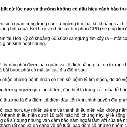
a bất cứ lúc nào và thường không có dấu hiệu cảnh báo trướ
ứu sinh quan trọng trong các ca ngừng tim, bất kể khoảng cách
ông hiệu quả. Kết hợp với hồi sức tim phổi (CPR) sẽ giúp tim đậ
ăm tại Hoa Kỳ có khoảng 605.000 ca ngừng tim xảy ra – một con 
g gian sinh hoạt chung.
iết bị này phải được bảo quản và cố định bằng giá treo tường ch
bắt buộc phải có mặt tại các địa điểm sau:
nhận những bệnh nhân có tiền sử bệnh lý tim mạch, do đó việc 
 lượng người qua lại rất lớn, đặc biệt là trong các mùa lễ h
 thường là địa điểm thí điểm đầu tiên khi chính quyền địa ph
tuổi cao hơn, tuy nhiên trẻ em và thanh thiếu niên vẫn không
0 thanh thiếu niên dưới 18 tuổi mắc hội chứng này, tỷ lệ sống
sàng để sử dụng nhưng vẫn đảm bảo nằm ngoài tầm với của trẻ n
khách rất cao và đa dạng về độ tuổi, bao gồm cả những nhóm 