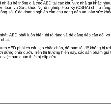
ị nhiều hệ thống giá treo AED tại các khu vực nhà ga khác nhau
n toàn và Sức khỏe Nghề nghiệp Hoa Kỳ (OSHA) chỉ ra rằng, 
công sở. Các doanh nghiệp cần chú trọng đến an toàn sức khỏe 
hất, AED phải luôn hiển thị rõ ràng và dễ dàng tiếp cận đối vớ
 nhất.
treo AED phải có cấu tạo chắc chắn, độ bám tốt để không bị rơi r
 đứng phía dưới. Trên thị trường hiện nay, các sản phẩm giá t
ho việc bảo quản thiết bị cấp cứu.