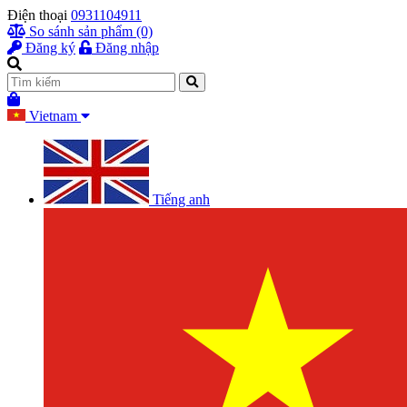
Điện thoại
0931104911
So sánh sản phẩm (0)
Đăng ký
Đăng nhập
Vietnam
Tiếng anh