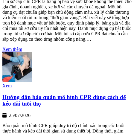
Túi sơ cấp cứu CPR là trang bị bảo vệ sức khỏe không thể thiếu cho
gia đình, doanh nghiệp, xe hơi và các chuyến dã ngoại. Một bộ
dụng cụ đạt chuẩn giúp bạn chủ động cầm máu, xử lý chấn thương
và kiểm soát rủi ro trong “thời gian vàng”. Bài viết này sẽ tổng hợp
trọn bộ danh mục vật tư bắt buộc, quy định pháp lý, bảng giá và địa
chỉ mua túi sơ cứu uy tín nhất hiện nay. Danh mục dụng cụ bắt buộc
trong túi sơ cấp cứu cơ bản Một túi sơ cấp cứu CPR đạt chuẩn cần
sắp xếp dụng cụ theo từng nhóm công năng.…
Xem thêm
Xem
Hướng dẫn bảo quản mô hình CPR đúng cách để
kéo dài tuổi thọ
25/07/2026
Bảo quản mô hình CPR giúp duy trì độ chính xác trong các buổi
thực hành và kéo dài thời gian sử dụng thiết bị. Đồng thời, giảm