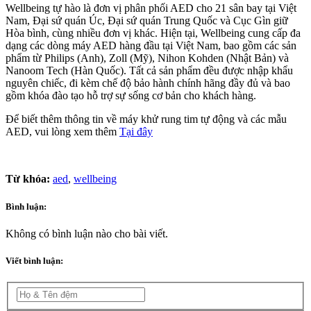
Wellbeing tự hào là đơn vị phân phối AED cho 21 sân bay tại Việt
Nam, Đại sứ quán Úc, Đại sứ quán Trung Quốc và Cục Gìn giữ
Hòa bình, cùng nhiều đơn vị khác. Hiện tại, Wellbeing cung cấp đa
dạng các dòng máy AED hàng đầu tại Việt Nam, bao gồm các sản
phẩm từ Philips (Anh), Zoll (Mỹ), Nihon Kohden (Nhật Bản) và
Nanoom Tech (Hàn Quốc). Tất cả sản phẩm đều được nhập khẩu
nguyên chiếc, đi kèm chế độ bảo hành chính hãng đầy đủ và bao
gồm khóa đào tạo hỗ trợ sự sống cơ bản cho khách hàng.
Để biết thêm thông tin về máy khử rung tim tự động và các mẫu
AED, vui lòng xem thêm
Tại đây
Từ khóa:
aed
,
wellbeing
Bình luận:
Không có bình luận nào cho bài viết.
Viết bình luận: