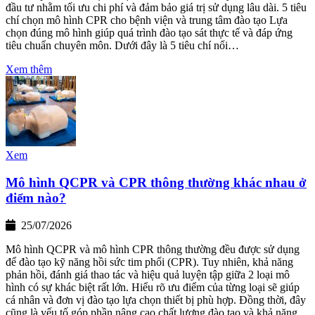
đầu tư nhằm tối ưu chi phí và đảm bảo giá trị sử dụng lâu dài. 5 tiêu
chí chọn mô hình CPR cho bệnh viện và trung tâm đào tạo Lựa
chọn đúng mô hình giúp quá trình đào tạo sát thực tế và đáp ứng
tiêu chuẩn chuyên môn. Dưới đây là 5 tiêu chí nổi…
Xem thêm
Xem
Mô hình QCPR và CPR thông thường khác nhau ở
điểm nào?
25/07/2026
Mô hình QCPR và mô hình CPR thông thường đều được sử dụng
để đào tạo kỹ năng hồi sức tim phổi (CPR). Tuy nhiên, khả năng
phản hồi, đánh giá thao tác và hiệu quả luyện tập giữa 2 loại mô
hình có sự khác biệt rất lớn. Hiểu rõ ưu điểm của từng loại sẽ giúp
cá nhân và đơn vị đào tạo lựa chọn thiết bị phù hợp. Đồng thời, đây
cũng là yếu tố góp phần nâng cao chất lượng đào tạo và khả năng