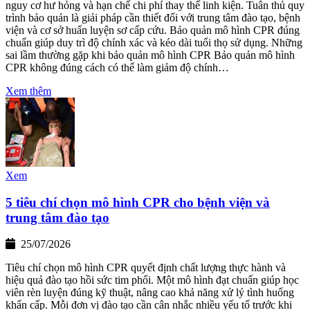
nguy cơ hư hỏng và hạn chế chi phí thay thế linh kiện. Tuân thủ quy
trình bảo quản là giải pháp cần thiết đối với trung tâm đào tạo, bệnh
viện và cơ sở huấn luyện sơ cấp cứu. Bảo quản mô hình CPR đúng
chuẩn giúp duy trì độ chính xác và kéo dài tuổi thọ sử dụng. Những
sai lầm thường gặp khi bảo quản mô hình CPR Bảo quản mô hình
CPR không đúng cách có thể làm giảm độ chính…
Xem thêm
Xem
5 tiêu chí chọn mô hình CPR cho bệnh viện và
trung tâm đào tạo
25/07/2026
Tiêu chí chọn mô hình CPR quyết định chất lượng thực hành và
hiệu quả đào tạo hồi sức tim phổi. Một mô hình đạt chuẩn giúp học
viên rèn luyện đúng kỹ thuật, nâng cao khả năng xử lý tình huống
khẩn cấp. Mỗi đơn vị đào tạo cần cân nhắc nhiều yếu tố trước khi