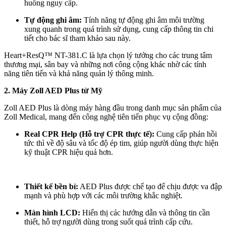
huống nguy cấp.
Tự động ghi âm:
Tính năng tự động ghi âm môi trường
xung quanh trong quá trình sử dụng, cung cấp thông tin chi
tiết cho bác sĩ tham khảo sau này.
Heart+ResQ™ NT-381.C là lựa chọn lý tưởng cho các trung tâm
thương mại, sân bay và những nơi công cộng khác nhờ các tính
năng tiên tiến và khả năng quản lý thông minh.
2. Máy Zoll AED Plus từ Mỹ
Zoll AED Plus là dòng máy hàng đầu trong danh mục sản phẩm của
Zoll Medical, mang đến công nghệ tiên tiến phục vụ cộng đồng:
Real CPR Help (Hỗ trợ CPR thực tế):
Cung cấp phản hồi
tức thì về độ sâu và tốc độ ép tim, giúp người dùng thực hiện
kỹ thuật CPR hiệu quả hơn.
Thiết kế bền bỉ:
AED Plus được chế tạo để chịu được va đập
mạnh và phù hợp với các môi trường khắc nghiệt.
Màn hình LCD:
Hiển thị các hướng dẫn và thông tin cần
thiết, hỗ trợ người dùng trong suốt quá trình cấp cứu.