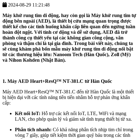
2024-08-29 11:21:48
Máy khử rung tim di động, hay còn gọi là Máy khử rung tim tự
động bên ngoài (AED), là thiết bị cứu mạng quan trọng được
thiết kế cho các tình huống khẩn cấp liên quan đến ngừng tuần
hoàn đột ngột. Với tính cơ động và dễ sử dụng, AED đã trở
thành công cụ thiết yếu tại các không gian công cộng, văn
phòng và thậm chí là tại gia đình. Trong bài viết này, chúng ta
sẽ cùng khám phá bốn mẫu máy khử rung tim di động nổi bật
từ các thương hiệu lớn: Nanoom Tech (Hàn Quốc), Zoll (Mỹ)
và Nihon Kohden (Nhật Bản).
1. Máy AED Heart+ResQ™ NT-381.C từ Hàn Quốc
Máy AED Heart+ResQ™ NT-381.C đến từ Hàn Quốc là một thiết
bị hiện đại với các tính năng tiên tiến nhằm hỗ trợ phản ứng khẩn
cấp:
Kết nối IoT:
Hỗ trợ các kết nối IoT, LTE, WiFi và mạng
LAN, cho phép quản lý và giám sát tình trạng thiết bị từ xa.
Phân tích nhanh:
Có khả năng phân tích nhịp tim chỉ trong
vòng 7 giây, giúp tiết kiệm thời gian quý báu trong các tình