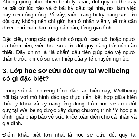
Không giống như nhiều bệnh lý khác, đột quỵ có thể xảy
ra bất cứ lúc nào và ở bất kỳ đâu: tại nhà, nơi làm việc
hay nơi công cộng. Vì vậy, việc trang bị kỹ năng sơ cứu
đột quỵ không nên chỉ giới hạn ở nhân viên y tế mà cần
được phổ biến đến từng cá nhân, từng gia đình.
Đặc biệt, trong các gia đình có người cao tuổi hoặc người
có bệnh nền, việc học sơ cứu đột quỵ càng trở nên cần
thiết. Đây chính là “lá chắn” đầu tiên giúp bảo vệ người
thân trước khi có sự can thiệp của y tế chuyên nghiệp.
3. Lớp học sơ cứu đột quỵ tại Wellbeing
có gì đặc biệt?
Trong số các chương trình đào tạo hiện nay, Wellbeing
nổi bật với mô hình đào tạo thực tiễn, kết hợp giữa kiến
thức y khoa và kỹ năng ứng dụng. Lớp học sơ cứu đột
quỵ tại Wellbeing được xây dựng chương trình “Y học gia
đình” giải pháp bảo vệ sức khỏe toàn diện cho cá nhân và
gia đình.
Điểm khác biệt lớn nhất là học sơ cứu đột quỵ tại