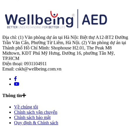
Địa chỉ: (1) Văn phòng dự án tại Hà Nội: Biệt thự A12-BT2 Đường
Trần Văn Cẩn, Phường Từ Liêm, Hà Nội. (2) Văn phòng dự án tại
Thành phố Hồ Chí Minh: Shophouse H2.01, The Peak M8
Midtown, KĐT Phú Mỹ Hưng, Đường 16, phường Tân Mỹ,
TP.HCM
Điện thoại: 0931104911
Email: cskh@wellbeing.com.vn
Thông tin
Về chúng tôi
Chính sách vận chuyển
Chính sách bảo mật
Quy định & Chính sách