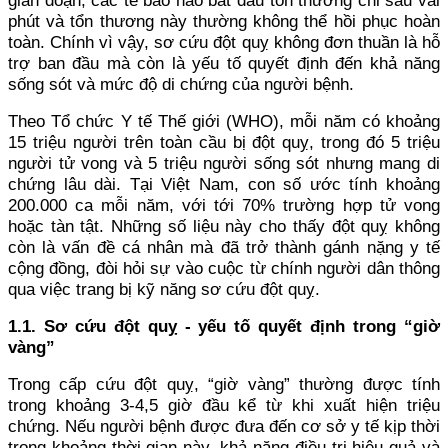
gián đoạn, các tế bào não bắt đầu tổn thương chỉ sau vài
phút và tổn thương này thường không thể hồi phục hoàn
toàn. Chính vì vậy, sơ cứu đột quỵ không đơn thuần là hỗ
trợ ban đầu mà còn là yếu tố quyết định đến khả năng
sống sót và mức độ di chứng của người bệnh.
Theo Tổ chức Y tế Thế giới (WHO), mỗi năm có khoảng
15 triệu người trên toàn cầu bị đột quỵ, trong đó 5 triệu
người tử vong và 5 triệu người sống sót nhưng mang di
chứng lâu dài. Tại Việt Nam, con số ước tính khoảng
200.000 ca mỗi năm, với tới 70% trường hợp tử vong
hoặc tàn tật. Những số liệu này cho thấy đột quỵ không
còn là vấn đề cá nhân mà đã trở thành gánh nặng y tế
cộng đồng, đòi hỏi sự vào cuộc từ chính người dân thông
qua việc trang bị kỹ năng sơ cứu đột quỵ.
1.1. Sơ cứu đột quỵ - yếu tố quyết định trong “giờ
vàng”
Trong cấp cứu đột quỵ, “giờ vàng” thường được tính
trong khoảng 3-4,5 giờ đầu kể từ khi xuất hiện triệu
chứng. Nếu người bệnh được đưa đến cơ sở y tế kịp thời
trong khoảng thời gian này, khả năng điều trị hiệu quả và