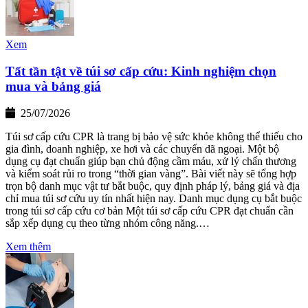
Xem
Tất tần tật về túi sơ cấp cứu: Kinh nghiệm chọn
mua và bảng giá
25/07/2026
Túi sơ cấp cứu CPR là trang bị bảo vệ sức khỏe không thể thiếu cho
gia đình, doanh nghiệp, xe hơi và các chuyến dã ngoại. Một bộ
dụng cụ đạt chuẩn giúp bạn chủ động cầm máu, xử lý chấn thương
và kiểm soát rủi ro trong “thời gian vàng”. Bài viết này sẽ tổng hợp
trọn bộ danh mục vật tư bắt buộc, quy định pháp lý, bảng giá và địa
chỉ mua túi sơ cứu uy tín nhất hiện nay. Danh mục dụng cụ bắt buộc
trong túi sơ cấp cứu cơ bản Một túi sơ cấp cứu CPR đạt chuẩn cần
sắp xếp dụng cụ theo từng nhóm công năng.…
Xem thêm