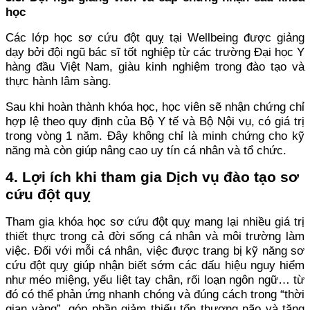
học
Các lớp học sơ cứu đột quỵ tại Wellbeing được giảng
dạy bởi đội ngũ bác sĩ tốt nghiệp từ các trường Đại học Y
hàng đầu Việt Nam, giàu kinh nghiệm trong đào tạo và
thực hành lâm sàng.
Sau khi hoàn thành khóa học, học viên sẽ nhận chứng chỉ
hợp lệ theo quy định của Bộ Y tế và Bộ Nội vụ, có giá trị
trong vòng 1 năm. Đây không chỉ là minh chứng cho kỹ
năng mà còn giúp nâng cao uy tín cá nhân và tổ chức.
4. Lợi ích khi tham gia Dịch vụ đào tạo sơ
cứu đột quỵ
Tham gia khóa học sơ cứu đột quỵ mang lại nhiều giá trị
thiết thực trong cả đời sống cá nhân và môi trường làm
việc. Đối với mỗi cá nhân, việc được trang bị kỹ năng sơ
cứu đột quỵ giúp nhận biết sớm các dấu hiệu nguy hiểm
như méo miệng, yếu liệt tay chân, rối loạn ngôn ngữ… từ
đó có thể phản ứng nhanh chóng và đúng cách trong “thời
gian vàng”, góp phần giảm thiểu tổn thương não và tăng