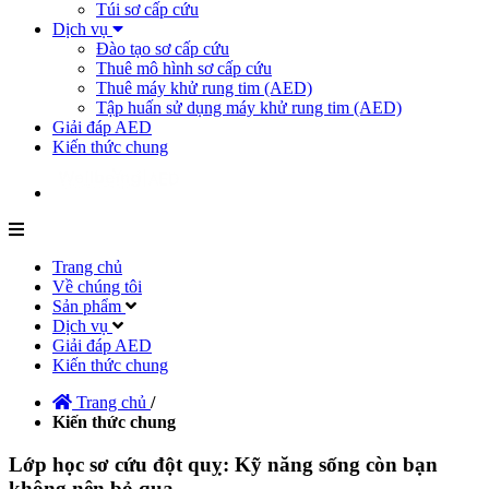
Túi sơ cấp cứu
Dịch vụ
Đào tạo sơ cấp cứu
Thuê mô hình sơ cấp cứu
Thuê máy khử rung tim (AED)
Tập huấn sử dụng máy khử rung tim (AED)
Giải đáp AED
Kiến thức chung
Trang chủ
Về chúng tôi
Sản phẩm
Dịch vụ
Giải đáp AED
Kiến thức chung
Trang chủ
/
Kiến thức chung
Lớp học sơ cứu đột quỵ: Kỹ năng sống còn bạn
không nên bỏ qua