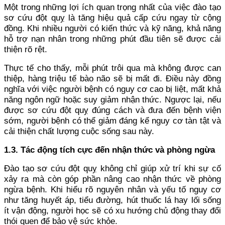
Một trong những lợi ích quan trọng nhất của việc đào tạo
sơ cứu đột quỵ là tăng hiệu quả cấp cứu ngay từ cộng
đồng. Khi nhiều người có kiến thức và kỹ năng, khả năng
hỗ trợ nạn nhân trong những phút đầu tiên sẽ được cải
thiện rõ rệt.
Thực tế cho thấy, mỗi phút trôi qua mà không được can
thiệp, hàng triệu tế bào não sẽ bị mất đi. Điều này đồng
nghĩa với việc người bệnh có nguy cơ cao bị liệt, mất khả
năng ngôn ngữ hoặc suy giảm nhận thức. Ngược lại, nếu
được sơ cứu đột quỵ đúng cách và đưa đến bệnh viện
sớm, người bệnh có thể giảm đáng kể nguy cơ tàn tật và
cải thiện chất lượng cuộc sống sau này.
1.3. Tác động tích cực đến nhận thức và phòng ngừa
Đào tạo sơ cứu đột quỵ không chỉ giúp xử trí khi sự cố
xảy ra mà còn góp phần nâng cao nhận thức về phòng
ngừa bệnh. Khi hiểu rõ nguyên nhân và yếu tố nguy cơ
như tăng huyết áp, tiểu đường, hút thuốc lá hay lối sống
ít vận động, người học sẽ có xu hướng chủ động thay đổi
thói quen để bảo vệ sức khỏe.