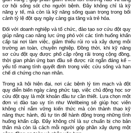
cơ hội sống sót cho người bệnh. Đây không chỉ là kỹ
năng y tế, mà còn là kỹ năng sống quan trọng trong bối
cảnh tỷ lệ đột quỵ ngày càng gia tăng và trẻ hóa.
Đối với doanh nghiệp và tổ chức, đào tạo sơ cứu đột quỵ
giúp nâng cao năng lực ứng phó với các tình huống khẩn
cấp tại nơi làm việc, giảm thiểu rủi ro và xây dựng môi
trường an toàn, chuyên nghiệp. Đồng thời, khi kỹ năng
sơ cứu đột quỵ được phổ cập rộng rãi trong cộng đồng,
thời gian phản ứng ban đầu sẽ được rút ngắn đáng kể –
yếu tố mang tính quyết định trong việc cứu sống và hạn
chế di chứng cho nạn nhân.
Trong xã hội hiện đại, nơi các bệnh lý tim mạch và đột
quỵ diễn biến ngày càng phức tạp, việc chủ động học sơ
cứu đột quỵ là một khoản đầu tư cần thiết. Lựa chọn một
đơn vị đào tạo uy tín như Wellbeing sẽ giúp học viên
không chỉ nắm vững kiến thức mà còn thành thạo kỹ
năng thực hành, đủ tự tin để hành động trong những tình
huống khẩn cấp. Đây không chỉ là sự chuẩn bị cho bản
thân mà còn là cách mỗi người góp phần xây dựng một