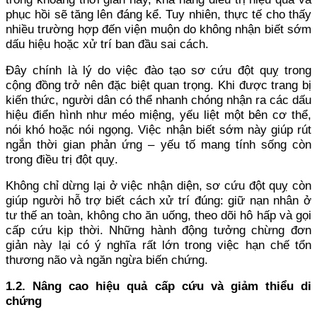
phục hồi sẽ tăng lên đáng kể. Tuy nhiên, thực tế cho thấy
nhiều trường hợp đến viện muộn do không nhận biết sớm
dấu hiệu hoặc xử trí ban đầu sai cách.
Đây chính là lý do việc đào tạo sơ cứu đột quỵ trong
cộng đồng trở nên đặc biệt quan trọng. Khi được trang bị
kiến thức, người dân có thể nhanh chóng nhận ra các dấu
hiệu điển hình như méo miệng, yếu liệt một bên cơ thể,
nói khó hoặc nói ngọng. Việc nhận biết sớm này giúp rút
ngắn thời gian phản ứng – yếu tố mang tính sống còn
trong điều trị đột quỵ.
Không chỉ dừng lại ở việc nhận diện, sơ cứu đột quỵ còn
giúp người hỗ trợ biết cách xử trí đúng: giữ nạn nhân ở
tư thế an toàn, không cho ăn uống, theo dõi hô hấp và gọi
cấp cứu kịp thời. Những hành động tưởng chừng đơn
giản này lại có ý nghĩa rất lớn trong việc hạn chế tổn
thương não và ngăn ngừa biến chứng.
1.2. Nâng cao hiệu quả cấp cứu và giảm thiểu di
chứng