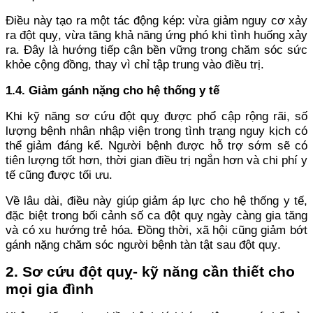
Điều này tạo ra một tác động kép: vừa giảm nguy cơ xảy
ra đột quỵ, vừa tăng khả năng ứng phó khi tình huống xảy
ra. Đây là hướng tiếp cận bền vững trong chăm sóc sức
khỏe cộng đồng, thay vì chỉ tập trung vào điều trị.
1.4. Giảm gánh nặng cho hệ thống y tế
Khi kỹ năng sơ cứu đột quỵ được phổ cập rộng rãi, số
lượng bệnh nhân nhập viện trong tình trạng nguy kịch có
thể giảm đáng kể. Người bệnh được hỗ trợ sớm sẽ có
tiên lượng tốt hơn, thời gian điều trị ngắn hơn và chi phí y
tế cũng được tối ưu.
Về lâu dài, điều này giúp giảm áp lực cho hệ thống y tế,
đặc biệt trong bối cảnh số ca đột quỵ ngày càng gia tăng
và có xu hướng trẻ hóa. Đồng thời, xã hội cũng giảm bớt
gánh nặng chăm sóc người bệnh tàn tật sau đột quỵ.
2. Sơ cứu đột quỵ- kỹ năng cần thiết cho
mọi gia đình