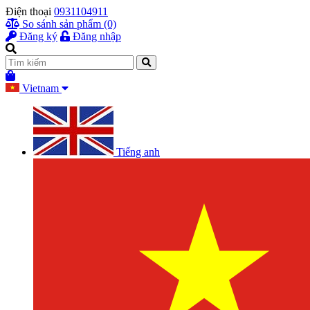
Điện thoại
0931104911
So sánh sản phẩm (0)
Đăng ký
Đăng nhập
Vietnam
Tiếng anh