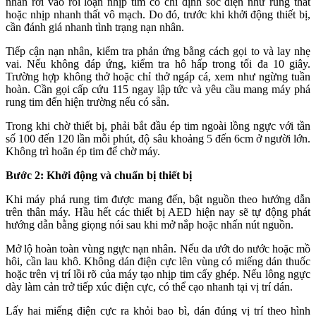
nhân rơi vào rối loạn nhịp tim có chỉ định sốc điện như rung thất
hoặc nhịp nhanh thất vô mạch. Do đó, trước khi khởi động thiết bị,
cần đánh giá nhanh tình trạng nạn nhân.
Tiếp cận nạn nhân, kiểm tra phản ứng bằng cách gọi to và lay nhẹ
vai. Nếu không đáp ứng, kiểm tra hô hấp trong tối đa 10 giây.
Trường hợp không thở hoặc chỉ thở ngáp cá, xem như ngừng tuần
hoàn. Cần gọi cấp cứu 115 ngay lập tức và yêu cầu mang máy phá
rung tim đến hiện trường nếu có sẵn.
Trong khi chờ thiết bị, phải bắt đầu ép tim ngoài lồng ngực với tần
số 100 đến 120 lần mỗi phút, độ sâu khoảng 5 đến 6cm ở người lớn.
Không trì hoãn ép tim để chờ máy.
Bước 2: Khởi động và chuẩn bị thiết bị
Khi máy phá rung tim được mang đến, bật nguồn theo hướng dẫn
trên thân máy. Hầu hết các thiết bị AED hiện nay sẽ tự động phát
hướng dẫn bằng giọng nói sau khi mở nắp hoặc nhấn nút nguồn.
Mở lộ hoàn toàn vùng ngực nạn nhân. Nếu da ướt do nước hoặc mồ
hôi, cần lau khô. Không dán điện cực lên vùng có miếng dán thuốc
hoặc trên vị trí lồi rõ của máy tạo nhịp tim cấy ghép. Nếu lông ngực
dày làm cản trở tiếp xúc điện cực, có thể cạo nhanh tại vị trí dán.
Lấy hai miếng điện cực ra khỏi bao bì, dán đúng vị trí theo hình