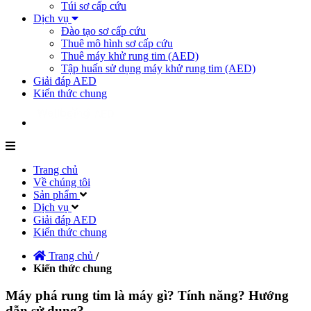
Túi sơ cấp cứu
Dịch vụ
Đào tạo sơ cấp cứu
Thuê mô hình sơ cấp cứu
Thuê máy khử rung tim (AED)
Tập huấn sử dụng máy khử rung tim (AED)
Giải đáp AED
Kiến thức chung
Trang chủ
Về chúng tôi
Sản phẩm
Dịch vụ
Giải đáp AED
Kiến thức chung
Trang chủ
/
Kiến thức chung
Máy phá rung tim là máy gì? Tính năng? Hướng
dẫn sử dụng?