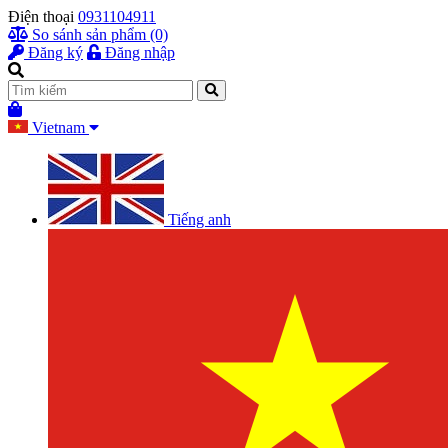
Điện thoại
0931104911
So sánh sản phẩm (0)
Đăng ký
Đăng nhập
Vietnam
Tiếng anh