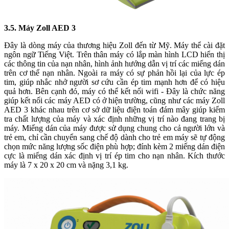
3.5. Máy Zoll AED 3
Đây là dòng máy của thương hiệu Zoll đến từ Mỹ. Máy thể cài đặt
ngôn ngữ Tiếng Việt. Trên thân máy có lắp màn hình LCD hiển thị
các thông tin của nạn nhân, hình ảnh hướng dẫn vị trí các miếng dán
trên cơ thể nạn nhân. Ngoài ra máy có sự phản hồi lại của lực ép
tim, giúp nhắc nhở người sơ cứu cần ép tim mạnh hơn để có hiệu
quả hơn. Bên cạnh đó, máy có thể kết nối wifi - Đây là chức năng
giúp kết nối các máy AED có ở hiện trường, cũng như các máy Zoll
AED 3 khác nhau trên cơ sở dữ liệu điện toán đám mây giúp kiểm
tra chất lượng của máy và xác định những vị trí nào đang trang bị
máy. Miếng dán của máy được sử dụng chung cho cả người lớn và
trẻ em, chỉ cần chuyển sang chế độ dành cho trẻ em máy sẽ tự động
chọn mức năng lượng sốc điện phù hợp; đính kèm 2 miếng dán điện
cực là miếng dán xác định vị trí ép tim cho nạn nhân. Kích thước
máy là 7 x 20 x 20 cm và nặng 3,1 kg.