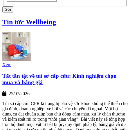
Gửi
Tin tức Wellbeing
Xem
Tất tần tật về túi sơ cấp cứu: Kinh nghiệm chọn
mua và bảng giá
25/07/2026
Túi sơ cấp cứu CPR là trang bị bảo vệ sức khỏe không thể thiếu cho
gia đình, doanh nghiệp, xe hơi và các chuyến dã ngoại. Một bộ
dụng cụ đạt chuẩn giúp bạn chủ động cầm máu, xử lý chấn thương
và kiểm soát rủi ro trong “thời gian vàng”. Bài viết này sẽ tổng hợp
trọn bộ danh mục vật tư bắt buộc, quy định pháp lý, bảng giá và địa
chỉ mua túi sơ cứu uy tín nhất hiện nay. Danh mục dụng cụ bắt buộc