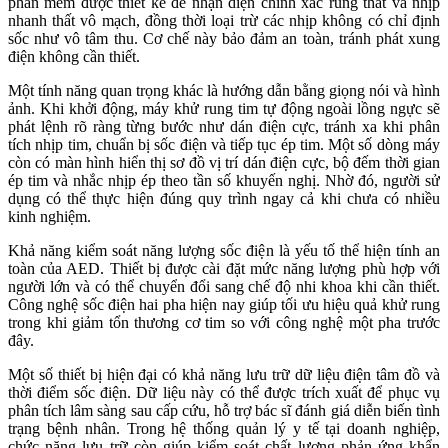
phần mềm được thiết kế để nhận diện chính xác rung thất và nhịp
nhanh thất vô mạch, đồng thời loại trừ các nhịp không có chỉ định
sốc như vô tâm thu. Cơ chế này bảo đảm an toàn, tránh phát xung
điện không cần thiết.
Một tính năng quan trọng khác là hướng dẫn bằng giọng nói và hình
ảnh. Khi khởi động, máy khử rung tim tự động ngoài lồng ngực sẽ
phát lệnh rõ ràng từng bước như dán điện cực, tránh xa khi phân
tích nhịp tim, chuẩn bị sốc điện và tiếp tục ép tim. Một số dòng máy
còn có màn hình hiển thị sơ đồ vị trí dán điện cực, bộ đếm thời gian
ép tim và nhắc nhịp ép theo tần số khuyến nghị. Nhờ đó, người sử
dụng có thể thực hiện đúng quy trình ngay cả khi chưa có nhiều
kinh nghiệm.
Khả năng kiểm soát năng lượng sốc điện là yếu tố thể hiện tính an
toàn của AED. Thiết bị được cài đặt mức năng lượng phù hợp với
người lớn và có thể chuyển đổi sang chế độ nhi khoa khi cần thiết.
Công nghệ sốc điện hai pha hiện nay giúp tối ưu hiệu quả khử rung
trong khi giảm tổn thương cơ tim so với công nghệ một pha trước
đây.
Một số thiết bị hiện đại có khả năng lưu trữ dữ liệu điện tâm đồ và
thời điểm sốc điện. Dữ liệu này có thể được trích xuất để phục vụ
phân tích lâm sàng sau cấp cứu, hỗ trợ bác sĩ đánh giá diễn biến tình
trạng bệnh nhân. Trong hệ thống quản lý y tế tại doanh nghiệp,
chức năng lưu trữ còn giúp kiểm soát chất lượng phản ứng khẩn