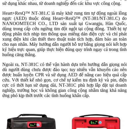
sử dụng khác nhau, từ doanh nghiệp đến các khu vực công cộng.
Heart+ResQ™ NT-381.C là máy khử rung tim tự động ngoài lồng
ngực (AED) thuộc dòng Heart+ResQ™ (NT-381/NT-381.C) do
NANOOMTECH CO., LTD sản xuất tại Gwangju, Hàn Quốc,
dùng trong cấp cứu ngừng tim đột ngột tại cộng đồng. Thiết bị tự
động phân tích nhịp tim thông qua miếng dán điện cực và chỉ phát
xung điện khi cần thiết theo thuật toán tích hợp, đảm bảo an toàn
cho nạn nhân. Máy hướng dẫn người hỗ trợ bằng giọng nói kết hợp
ký hiệu trực quan, giúp thực hiện đúng quy trình ngay cả trong tình
huống căng thẳng.
Ngoài ra, NT-381C có thể vận hành dựa trên hướng dẫn giọng nói
dù người dùng chưa được đào tạo; tuy nhiên vẫn khuyến cáo nên
được huấn luyện CPR và sử dụng AED để nâng cao hiệu quả cấp
cứu. Với thiết kế nhỏ gọn, cơ chế tự kiểm tra định kỳ và pin, điện
cực có thời hạn sử dụng dài, NT-381C phù hợp lắp đặt tại doanh
nghiệp, trường học và không gian công cộng nhằm tăng khả năng
ứng phó kịp thời trước các tình huống khẩn cấp.