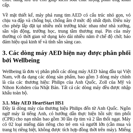
cấp.
Về mặt thiết kế, máy phá rung tim AED có cấu trúc nhỏ gọn, vỏ
chịu va đập và chống bụi, chống ẩm ở mức độ nhất định. Điều này
cho phép lắp đặt tại nhiều môi trường khác nhau như nhà xưởng,
sân vận động, trường học, trung tâm thương mại. Pin của máy
thường có thời gian sử dụng kéo dài nhiều năm ở chế độ chờ, bảo
đảm hiệu quả kinh tế và tính sẵn sàng cao.
3. Các dòng máy AED hiện nay được phân phối
bởi Wellbeing
Wellbeing là đơn vị phân phối các dòng máy AED hàng đầu tại Việt
Nam, với đa dạng các dòng sản phẩm, bao gồm 3 dòng máy chính
là của các thương hiệu: Philips của Anh Quốc, Zoll của Mỹ và
Nihon Kohden của Nhật Bản. Tất cả các dòng máy đều được nhập
khẩu toàn bộ.
3.1. Máy AED HeartStart HS1
Đây là dòng máy của thương hiệu Philips đến từ Anh Quốc. Ngôn
ngữ máy là tiếng Anh, có hướng dẫn thực hiện hồi sức tim phổi
(CPR) cho nạn nhân bao gồm 30 lần ép tim và 2 lần thổi ngạt. Máy
có 02 loại miếng dán riêng cho trẻ em và người lớn (cần mua và
trang bị riêng biệt, không được tích hợp đồng thời trên máy). Miếng