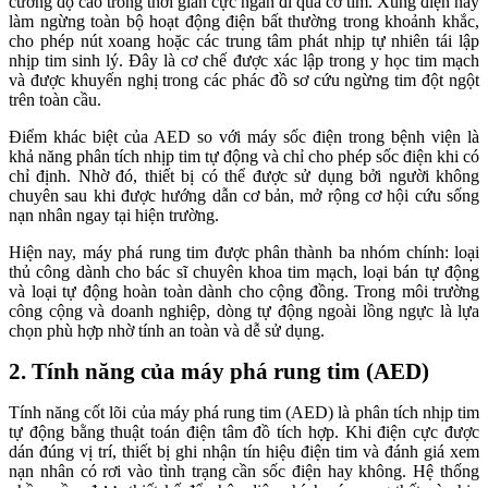
cường độ cao trong thời gian cực ngắn đi qua cơ tim. Xung điện này
làm ngừng toàn bộ hoạt động điện bất thường trong khoảnh khắc,
cho phép nút xoang hoặc các trung tâm phát nhịp tự nhiên tái lập
nhịp tim sinh lý. Đây là cơ chế được xác lập trong y học tim mạch
và được khuyến nghị trong các phác đồ sơ cứu ngừng tim đột ngột
trên toàn cầu.
Điểm khác biệt của AED so với máy sốc điện trong bệnh viện là
khả năng phân tích nhịp tim tự động và chỉ cho phép sốc điện khi có
chỉ định. Nhờ đó, thiết bị có thể được sử dụng bởi người không
chuyên sau khi được hướng dẫn cơ bản, mở rộng cơ hội cứu sống
nạn nhân ngay tại hiện trường.
Hiện nay, máy phá rung tim được phân thành ba nhóm chính: loại
thủ công dành cho bác sĩ chuyên khoa tim mạch, loại bán tự động
và loại tự động hoàn toàn dành cho cộng đồng. Trong môi trường
công cộng và doanh nghiệp, dòng tự động ngoài lồng ngực là lựa
chọn phù hợp nhờ tính an toàn và dễ sử dụng.
2. Tính năng của máy phá rung tim (AED)
Tính năng cốt lõi của máy phá rung tim (AED) là phân tích nhịp tim
tự động bằng thuật toán điện tâm đồ tích hợp. Khi điện cực được
dán đúng vị trí, thiết bị ghi nhận tín hiệu điện tim và đánh giá xem
nạn nhân có rơi vào tình trạng cần sốc điện hay không. Hệ thống