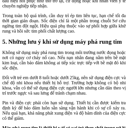
dấu hiệu hồi phục như thở trở lại, cử động hoặc khi nhân viên y tế
chuyên nghiệp tiếp nhận.
Trong toàn bộ quá trình, cần duy trì ép tim liên tục, hạn chế tối đa
thời gian gián đoạn. Sốc điện chỉ là một phần trong chuỗi Sơ cứu
ngừng tim đột ngột. Hiệu quả phụ thuộc vào sự phối hợp giữa khử
rung và hồi sức tim phổi chất lượng cao.
5. Những lưu ý khi sử dụng máy phá rung tim
Không sử dụng máy phá rung tim trong môi trường nước đọng hoặc
nơi có nguy cơ cháy nổ cao. Nếu nạn nhân đang nằm trên bề mặt
kim loại, cần bảo đảm không ai tiếp xúc trực tiếp với bề mặt đó khi
sốc điện.
Đối với trẻ em dưới 8 tuổi hoặc dưới 25kg, nên sử dụng điện cực và
chế độ nhi khoa nếu thiết bị hỗ trợ. Trường hợp không có bộ nhi
khoa, vẫn có thể sử dụng điện cực người lớn nhưng cần dán theo vị
trí trước ngực và sau lưng để tránh chạm nhau.
Pin và điện cực phải còn hạn sử dụng. Thiết bị cần được kiểm tra
định kỳ để bảo đảm luôn sẵn sàng vận hành khi có sự cố xảy ra.
Nếu quá hạn, khả năng phát xung điện và độ bám dính của điện cực
có thể giảm.
Máy phá rung tim là thiết bị y tế có vai trò then chốt trong xử lý