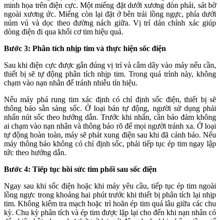
minh họa trên điện cực. Một miếng đặt dưới xương đòn phải, sát bờ
ngoài xương ức. Miếng còn lại đặt ở bên trái lồng ngực, phía dưới
núm vú và dọc theo đường nách giữa. Vị trí dán chính xác giúp
dòng điện đi qua khối cơ tim hiệu quả.
Bước 3: Phân tích nhịp tim và thực hiện sốc điện
Sau khi điện cực được gắn đúng vị trí và cắm dây vào máy nếu cần,
thiết bị sẽ tự động phân tích nhịp tim. Trong quá trình này, không
chạm vào nạn nhân để tránh nhiễu tín hiệu.
Nếu máy phá rung tim xác định có chỉ định sốc điện, thiết bị sẽ
thông báo sẵn sàng sốc. Ở loại bán tự động, người sử dụng phải
nhấn nút sốc theo hướng dẫn. Trước khi nhấn, cần bảo đảm không
ai chạm vào nạn nhân và thông báo rõ để mọi người tránh xa. Ở loại
tự động hoàn toàn, máy sẽ phát xung điện sau khi đã cảnh báo. Nếu
máy thông báo không có chỉ định sốc, phải tiếp tục ép tim ngay lập
tức theo hướng dẫn.
Bước 4: Tiếp tục hồi sức tim phổi sau sốc điện
Ngay sau khi sốc điện hoặc khi máy yêu cầu, tiếp tục ép tim ngoài
lồng ngực trong khoảng hai phút trước khi thiết bị phân tích lại nhịp
tim. Không kiểm tra mạch hoặc trì hoãn ép tim quá lâu giữa các chu
kỳ. Chu kỳ phân tích và ép tim được lặp lại cho đến khi nạn nhân có