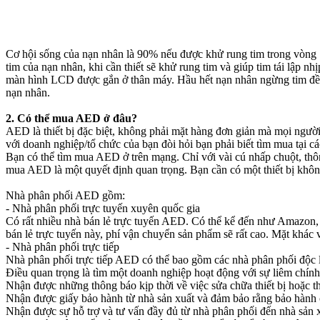
Cơ hội sống của nạn nhân là 90% nếu được khử rung tim trong vòng 
tim của nạn nhân, khi cần thiết sẽ khử rung tim và giúp tim tái lập 
màn hình LCD được gắn ở thân máy. Hầu hết nạn nhân ngừng tim đều c
nạn nhân.
2. Có thể mua AED ở đâu?
AED là thiết bị đặc biệt, không phải mặt hàng đơn giản mà mọi ngư
với doanh nghiệp/tổ chức của bạn đòi hỏi bạn phải biết tìm mua tại cá
Bạn có thể tìm mua AED ở trên mạng. Chỉ với vài cú nhấp chuột, thô
mua AED là một quyết định quan trọng. Bạn cần có một thiết bị không 
Nhà phân phối AED gồm:
- Nhà phân phối trực tuyến xuyên quốc gia
Có rất nhiều nhà bán lẻ trực tuyến AED. Có thể kể đến như Amazon
bán lẻ trực tuyến này, phí vận chuyển sản phẩm sẽ rất cao. Mặt khác v
- Nhà phân phối trực tiếp
Nhà phân phối trực tiếp AED có thể bao gồm các nhà phân phối độc 
Điều quan trọng là tìm một doanh nghiệp hoạt động với sự liêm chín
Nhận được những thông báo kịp thời về việc sửa chữa thiết bị hoặc t
Nhận được giấy bảo hành từ nhà sản xuất và đảm bảo rằng bảo hành 
Nhận được sự hỗ trợ và tư vấn đầy đủ từ nhà phân phối đến nhà sản