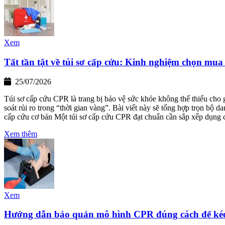
Xem
Tất tần tật về túi sơ cấp cứu: Kinh nghiệm chọn mua
25/07/2026
Túi sơ cấp cứu CPR là trang bị bảo vệ sức khỏe không thể thiếu cho
soát rủi ro trong “thời gian vàng”. Bài viết này sẽ tổng hợp trọn bộ 
cấp cứu cơ bản Một túi sơ cấp cứu CPR đạt chuẩn cần sắp xếp dụng
Xem thêm
Xem
Hướng dẫn bảo quản mô hình CPR đúng cách để kéo 