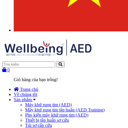
0
Giỏ hàng của bạn trống!
Trang chủ
Về chúng tôi
Sản phẩm
Máy khử rung tim (AED)
Máy khử rung tim tập huấn (AED Training)
Phụ kiện máy khử rung tim (AED)
Thiết bị tập huấn sơ cứu
Túi sơ cấp cứu