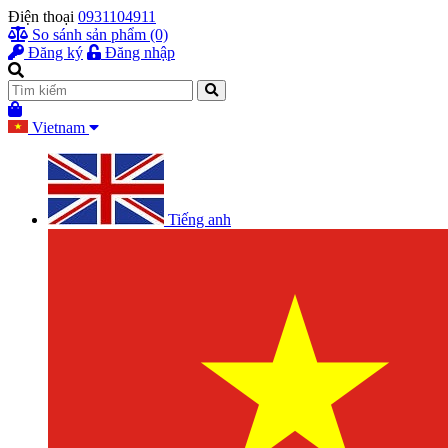
Điện thoại
0931104911
So sánh sản phẩm (0)
Đăng ký
Đăng nhập
Vietnam
Tiếng anh