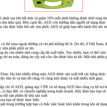
1 phút sau khi bất tỉnh và giảm 10% mỗi phút không được khử rung ti
nhịp tim hiệu quả. Bên cạnh đó, AED còn hướng dẫn người sử dụng thực 
ần thực hiện hồi sức tim phổi. AED sẽ giúp bạn tiến hành hồi sức ti
ời có thể mua ngoài đường và chi phí không hề rẻ. Do đó, ở Việt Nam
c nhà phân phối uy tín.
ng tin của nhiều nhà cung cấp đã xuất hiện. Tuy nhiên, bạn có thể cả
chỉ an toàn, đáng tin cậy mà còn cần được bảo trì tốt. Một nhà phân p
, Ebay. Họ bán nhiều dòng máy AED được sản xuất bởi các hãng khác
iệc bảo trì và báo lỗi cũng vô cùng khó khăn và mất nhiều thời gian.
lập chỉ về AED, giảng dạy CPR và sử dụng AED làm công cụ hỗ trợ hoặ
h, có đạo đức và chuyên nghiệp trong kinh doanh. Hãy đảm bảo bạn sẽ
hu hồi sản phẩm từ nhà sản xuất
của bạn sẽ được thực hiện
 xuất trong trường hợp bạn có thắc mắc hoặc khó khăn trong khi sử d