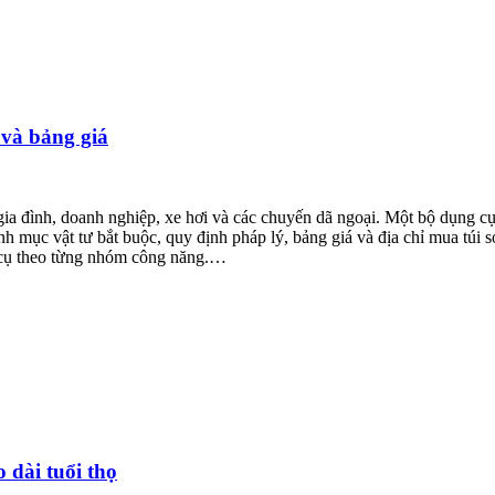
 và bảng giá
 gia đình, doanh nghiệp, xe hơi và các chuyến dã ngoại. Một bộ dụng 
danh mục vật tư bắt buộc, quy định pháp lý, bảng giá và địa chỉ mua túi
 cụ theo từng nhóm công năng.…
dài tuổi thọ