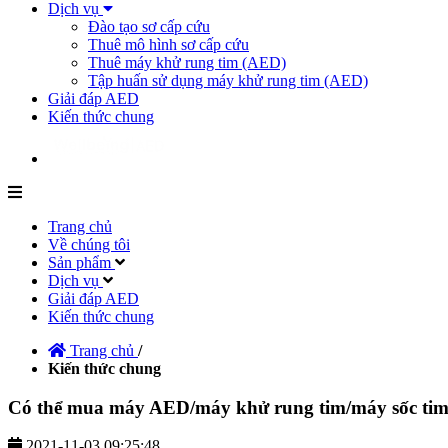
Dịch vụ
Đào tạo sơ cấp cứu
Thuê mô hình sơ cấp cứu
Thuê máy khử rung tim (AED)
Tập huấn sử dụng máy khử rung tim (AED)
Giải đáp AED
Kiến thức chung
Trang chủ
Về chúng tôi
Sản phẩm
Dịch vụ
Giải đáp AED
Kiến thức chung
Trang chủ
/
Kiến thức chung
Có thể mua máy AED/máy khử rung tim/máy sốc tim 
2021-11-03 09:25:48