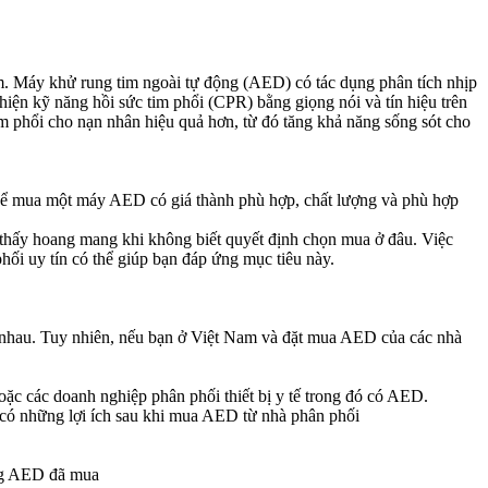
m. Máy khử rung tim ngoài tự động (AED) có tác dụng phân tích nhịp
hiện kỹ năng hồi sức tim phổi (CPR) bằng giọng nói và tín hiệu trên
m phổi cho nạn nhân hiệu quả hơn, từ đó tăng khả năng sống sót cho
, để mua một máy AED có giá thành phù hợp, chất lượng và phù hợp
m thấy hoang mang khi không biết quyết định chọn mua ở đâu. Việc
hối uy tín có thể giúp bạn đáp ứng mục tiêu này.
 nhau. Tuy nhiên, nếu bạn ở Việt Nam và đặt mua AED của các nhà
c các doanh nghiệp phân phối thiết bị y tế trong đó có AED.
 có những lợi ích sau khi mua AED từ nhà phân phối
ụng AED đã mua