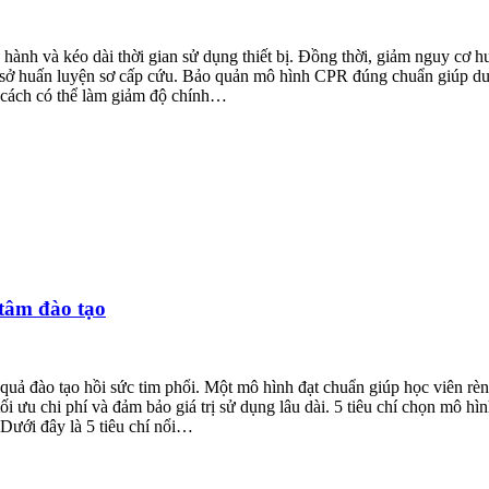
ành và kéo dài thời gian sử dụng thiết bị. Đồng thời, giảm nguy cơ hư 
 cơ sở huấn luyện sơ cấp cứu. Bảo quản mô hình CPR đúng chuẩn giúp du
cách có thể làm giảm độ chính…
 tâm đào tạo
uả đào tạo hồi sức tim phổi. Một mô hình đạt chuẩn giúp học viên rèn
tối ưu chi phí và đảm bảo giá trị sử dụng lâu dài. 5 tiêu chí chọn mô
 Dưới đây là 5 tiêu chí nổi…