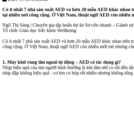
Có ít nhất 7 nhà sản xuất AED và hơn 20 mẫu AED khác nhau trên
tại nhiều nơi công cộng. Ở Việt Nam, thuật ngữ AED còn nhiều m
Ngô Thị Sáng | Chuyên gia tập huấn dự án Sơ cứu nhanh – Giành sự
Tổ chức Giáo dục Sức khỏe Wellbeing
Có ít nhất 7 nhà sản xuất AED và hơn 20 mẫu AED khác nhau trên toàn
công cộng. Ở Việt Nam, thuật ngữ AED còn nhiều mới mẻ nhưng cũng 
1. Máy khử rung tim ngoài tự động – AED có tác dụng gì?
Nhịp hiệu quả của tim người bình thường là khi tâm nhĩ co rồi đến tâ
nhịp đập không hiệu quả - cơ tim co bóp rất nhiều nhưng không tống 