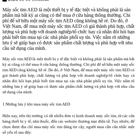
Máy sốc tim AED là một thiết bị y tế đặc biệt và không phải là sản
phẩm mà bất kỳ ai cũng có thể mua ở cửa hàng thông thường. Chi
phí để sở hữu một máy sốc tim AED cũng không hề rẻ. Do đó, ở
Việt Nam, để mua một máy sốc tim AED có giá thành phù hợp, chất
lượng và phù hợp với doanh nghiệp/tổ chức hay cá nhân đòi hỏi bạn
phải biết tìm mua tại các nhà phân phối uy tín.
Việc nắm rõ những
lưu ý sẽ giúp bạn có được sản phẩm chất lượng và phù hợp với nhu
cầu sử dụng của mình.
Máy sốc tim AED là một thiết bị y tế đặc biệt và không phải là sản phẩm mà bất
kỳ ai cũng có thể mua ở cửa hàng thông thường. Chi phí để sở hữu một máy sốc
tim AED cũng không hề rẻ. Do đó, ở Việt Nam, để mua một máy sốc tim AED có
giá thành phù hợp, chất lượng và phù hợp với doanh nghiệp/tổ chức hay cá
nhân đòi hỏi bạn phải biết tìm mua tại các nhà phân phối uy tín.
Việc nắm rõ
những lưu ý sẽ giúp bạn có được sản phẩm chất lượng và phù hợp với nhu cầu
sử dụng của mình.
1.Những lưu ý khi mua máy sốc tim AED
Hiện nay, trên thị trường có rất nhiều đơn vị kinh doanh máy sốc tim, từ các cửa
hàng thiết bị y tế, nhà thuốc, đến các website thương mại điện tử. Tuy nhiên, để
chọn được địa chỉ mua máy sốc tim đáng tin cậy, người mua cần cân nhắc một
số yếu tố sau đây: