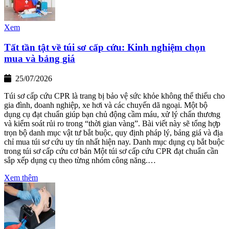
Xem
Tất tần tật về túi sơ cấp cứu: Kinh nghiệm chọn
mua và bảng giá
25/07/2026
Túi sơ cấp cứu CPR là trang bị bảo vệ sức khỏe không thể thiếu cho
gia đình, doanh nghiệp, xe hơi và các chuyến dã ngoại. Một bộ
dụng cụ đạt chuẩn giúp bạn chủ động cầm máu, xử lý chấn thương
và kiểm soát rủi ro trong “thời gian vàng”. Bài viết này sẽ tổng hợp
trọn bộ danh mục vật tư bắt buộc, quy định pháp lý, bảng giá và địa
chỉ mua túi sơ cứu uy tín nhất hiện nay. Danh mục dụng cụ bắt buộc
trong túi sơ cấp cứu cơ bản Một túi sơ cấp cứu CPR đạt chuẩn cần
sắp xếp dụng cụ theo từng nhóm công năng.…
Xem thêm