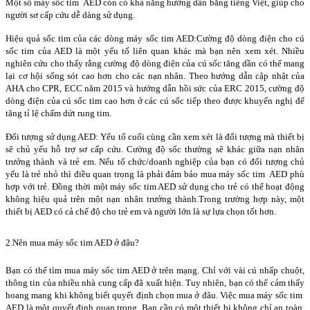
Một số máy sốc tim AED còn có khả năng hướng dẫn bằng tiếng Việt, giúp cho
người sơ cấp cứu dễ dàng sử dụng.
Hiệu quả sốc tim của các dòng máy sốc tim AED:Cường độ dòng điện cho cú
sốc tim của AED là một yếu tố liên quan khác mà bạn nên xem xét. Nhiều
nghiên cứu cho thấy rằng cường độ dòng điện của cú sốc tăng dần có thể mang
lại cơ hội sống sót cao hơn cho các nạn nhân. Theo hướng dẫn cập nhật của
AHA cho CPR, ECC năm 2015 và hướng dẫn hồi sức của ERC 2015, cường độ
dòng điện của cú sốc tim cao hơn ở các cú sốc tiếp theo được khuyến nghị để
tăng tỉ lệ chấm dứt rung tim.
Đối tượng sử dụng AED: Yếu tố cuối cùng cần xem xét là đối tượng mà thiết bị
sẽ chủ yếu hỗ trợ sơ cấp cứu. Cường độ sốc thường sẽ khác giữa nạn nhân
trưởng thành và trẻ em. Nếu tổ chức/doanh nghiệp của bạn có đối tượng chủ
yếu là trẻ nhỏ thì điều quan trọng là phải đảm bảo mua máy sốc tim AED phù
hợp với trẻ. Đồng thời một máy sốc tim AED sử dụng cho trẻ có thể hoạt động
không hiệu quả trên một nạn nhân trưởng thành.Trong trường hợp này, một
thiết bị AED có cả chế độ cho trẻ em và người lớn là sự lựa chọn tốt hơn.
2.Nên mua máy sốc tim AED ở đâu?
Bạn có thể tìm mua máy sốc tim AED ở trên mạng. Chỉ với vài cú nhấp chuột,
thông tin của nhiều nhà cung cấp đã xuất hiện. Tuy nhiên, bạn có thể cảm thấy
hoang mang khi không biết quyết định chọn mua ở đâu. Việc mua máy sốc tim
AED là một quyết định quan trọng. Bạn cần có một thiết bị không chỉ an toàn,