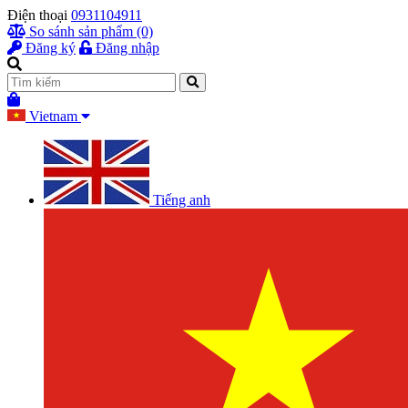
Điện thoại
0931104911
So sánh sản phẩm (0)
Đăng ký
Đăng nhập
Vietnam
Tiếng anh