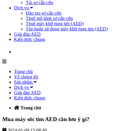
Túi sơ cấp cứu
Dịch vụ
Đào tạo sơ cấp cứu
Thuê mô hình sơ cấp cứu
Thuê máy khử rung tim (AED)
Tập huấn sử dụng máy khử rung tim (AED)
Giải đáp AED
Kiến thức chung
Trang chủ
Về chúng tôi
Sản phẩm
Dịch vụ
Giải đáp AED
Kiến thức chung
Trang chủ
Mua máy sốc tim AED cần lưu ý gì?
2024-01-09 15:08:40