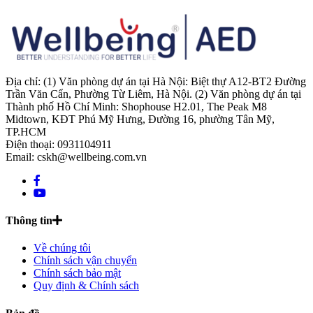
Địa chỉ: (1) Văn phòng dự án tại Hà Nội: Biệt thự A12-BT2 Đường
Trần Văn Cẩn, Phường Từ Liêm, Hà Nội. (2) Văn phòng dự án tại
Thành phố Hồ Chí Minh: Shophouse H2.01, The Peak M8
Midtown, KĐT Phú Mỹ Hưng, Đường 16, phường Tân Mỹ,
TP.HCM
Điện thoại: 0931104911
Email: cskh@wellbeing.com.vn
Thông tin
Về chúng tôi
Chính sách vận chuyển
Chính sách bảo mật
Quy định & Chính sách