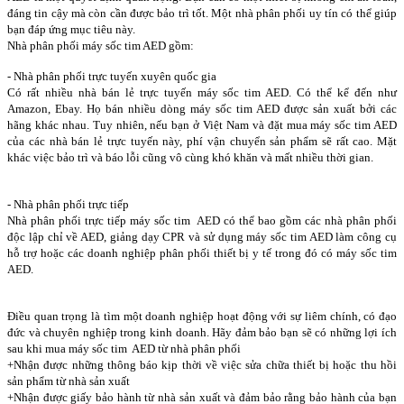
đáng tin cậy mà còn cần được bảo trì tốt. Một nhà phân phối uy tín có thể giúp
bạn đáp ứng mục tiêu này.
Nhà phân phối máy sốc tim AED gồm:
- Nhà phân phối trực tuyến xuyên quốc gia
Có rất nhiều nhà bán lẻ trực tuyến máy sốc tim AED. Có thể kể đến như
Amazon, Ebay. Họ bán nhiều dòng máy sốc tim AED được sản xuất bởi các
hãng khác nhau. Tuy nhiên, nếu bạn ở Việt Nam và đặt mua máy sốc tim AED
của các nhà bán lẻ trực tuyến này, phí vận chuyển sản phẩm sẽ rất cao. Mặt
khác việc bảo trì và báo lỗi cũng vô cùng khó khăn và mất nhiều thời gian.
- Nhà phân phối trực tiếp
Nhà phân phối trực tiếp máy sốc tim AED có thể bao gồm các nhà phân phối
độc lập chỉ về AED, giảng dạy CPR và sử dụng máy sốc tim AED làm công cụ
hỗ trợ hoặc các doanh nghiệp phân phối thiết bị y tế trong đó có máy sốc tim
AED.
Điều quan trọng là tìm một doanh nghiệp hoạt động với sự liêm chính, có đạo
đức và chuyên nghiệp trong kinh doanh. Hãy đảm bảo bạn sẽ có những lợi ích
sau khi mua máy sốc tim AED từ nhà phân phối
+Nhận được những thông báo kịp thời về việc sửa chữa thiết bị hoặc thu hồi
sản phẩm từ nhà sản xuất
+Nhận được giấy bảo hành từ nhà sản xuất và đảm bảo rằng bảo hành của bạn