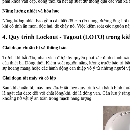
phải khóa van cấp, đồng thời xả hết áp suất dư thông qua các van xả 
Năng lượng nhiệt và hóa học
Năng lượng nhiệt bao gồm cả nhiệt độ cao (lò nung, đường ống hơi nư
khí có tính ăn mòn, độc hại, dễ cháy nổ. Việc kiểm soát các nguồn nà
4. Quy trình Lockout - Tagout (LOTO) trong ki
Giai đoạn chuẩn bị và thông báo
Trước khi bắt đầu, nhân viên được ủy quyền phải xác định chính xá
của thiết bị. Đồng thời, Kiểm soát nguồn năng lượng trước bảo trì bắ
sự hoang mang hoặc các hành động can thiệp vô ý từ những người v
Giai đoạn tắt máy và cô lập
Sau khi chuẩn bị, máy móc được tắt theo quy trình vận hành bình thư
là ngắt cầu dao; đối với chất lỏng/khí, đó là đóng van. Cần lưu ý rằ
khoảng hở vật lý an toàn trong mạch năng lượng.