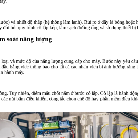
đáy.
ớc) và nhiệt độ thấp (hệ thống làm lạnh). Rủi ro ở đây là bỏng hoặc 
y đòi hỏi quy trình cô lập kép, làm sạch đường ống và sử dụng thiết b
ểm soát năng lượng
c loại và mức độ của năng lượng cung cấp cho máy. Bước này yêu cầu 
t đầu bằng việc thông báo cho tất cả các nhân viên bị ảnh hưởng rằng 
ận hành máy.
ờng. Tuy nhiên, điểm mấu chốt nằm ở bước cô lập. Cô lập là hành động 
ng các nút bấm điều khiển, công tắc chọn chế độ hay phần mềm điều khi