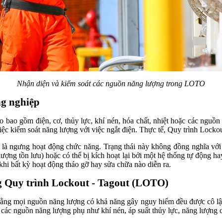
Nhận diện và kiểm soát các nguồn năng lượng trong LOTO
ng nghiệp
bao gồm điện, cơ, thủy lực, khí nén, hóa chất, nhiệt hoặc các nguồn 
ệc kiểm soát năng lượng với việc ngắt điện. Thực tế, Quy trình Locko
ần là ngưng hoạt động chức năng. Trạng thái này không đồng nghĩa với 
ợng tồn lưu) hoặc có thể bị kích hoạt lại bởi một hệ thống tự động ha
khi bất kỳ hoạt động tháo gỡ hay sửa chữa nào diễn ra.
ng Quy trình Lockout - Tagout (LOTO)
mọi nguồn năng lượng có khả năng gây nguy hiểm đều được cô lập, khó
ác nguồn năng lượng phụ như khí nén, áp suất thủy lực, năng lượng cơ 