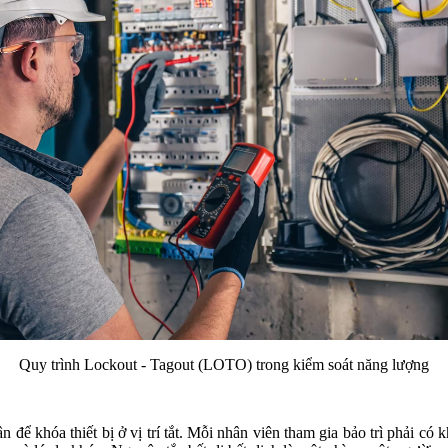
Quy trình Lockout - Tagout (LOTO) trong kiểm soát năng lượng
n để khóa thiết bị ở vị trí tắt. Mỗi nhân viên tham gia bảo trì phải có