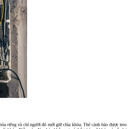
 khóa riêng và chỉ người đó mới giữ chìa khóa. Thẻ cảnh báo được treo