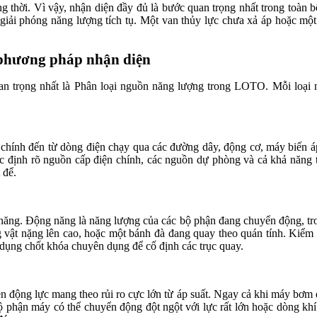
ồng thời. Vì vậy, nhận diện đầy đủ là bước quan trọng nhất trong to
ải phóng năng lượng tích tụ. Một van thủy lực chưa xả áp hoặc một 
 phương pháp nhận diện
n trọng nhất là Phân loại nguồn năng lượng trong LOTO. Mỗi loại nă
o chính đến từ dòng điện chạy qua các đường dây, động cơ, máy biến á
xác định rõ nguồn cấp điện chính, các nguồn dự phòng và cả khả năng t
 để.
 năng. Động năng là năng lượng của các bộ phận đang chuyển động, tro
g vật nặng lên cao, hoặc một bánh đà đang quay theo quán tính. Kiểm s
ử dụng chốt khóa chuyên dụng để cố định các trục quay.
ền động lực mang theo rủi ro cực lớn từ áp suất. Ngay cả khi máy bơm đã
ộ phận máy có thể chuyển động đột ngột với lực rất lớn hoặc dòng khí