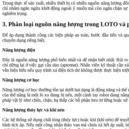
Trong thực tế sản xuất, nhiều thiết bị có nhiều nguồn năng lượng đ
chỉ nhằm ngăn ngừa khởi động ngoài ý muốn mà còn ngăn chặn sự gi
nghiêm trọng.
3. Phân loại nguồn năng lượng trong LOTO và
Để áp dụng thành công các biện pháp an toàn, bước đầu tiên và qua
chuyên dụng riêng biệt.
Năng lượng điện
Đây là nguồn năng lượng phổ biến nhất và dễ nhận biết nhất. Rủi r
chỉ dừng lại ở việc gạt cầu dao (aptomat). Nhân viên kỹ thuật cần 
vẫn hiện hữu nếu quy trình xả điện tích dư không được thực hiện triệt
Năng lượng cơ học
Năng lượng cơ học thường tồn tại dưới hai dạng là động năng và thế
của thế năng là một lò xo đang bị nén, một cánh tay robot đang nân
pháp vật lý như chèn, chặn, hạ thấp các bộ phận treo lơ lửng hoặc s
Năng lượng thủy lực và khí nén
Các hệ thống sử dụng chất lỏng (thủy lực) hoặc khí (khí nén) để truy
bình tích áp. Nếu một công nhân tháo van mà chưa xả hết áp suất, b