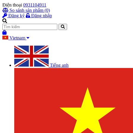
Điện thoại
0931104911
So sánh sản phẩm (0)
Đăng ký
Đăng nhập
Vietnam
Tiếng anh