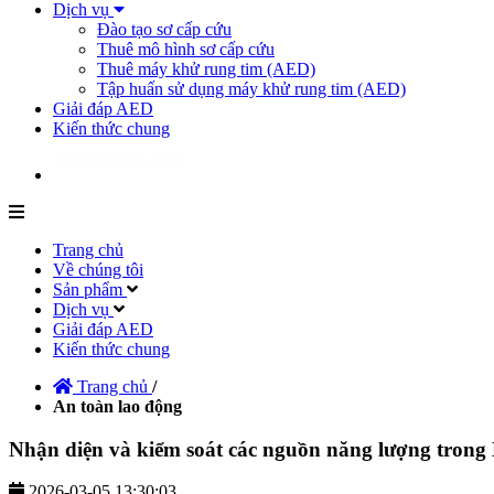
Dịch vụ
Đào tạo sơ cấp cứu
Thuê mô hình sơ cấp cứu
Thuê máy khử rung tim (AED)
Tập huấn sử dụng máy khử rung tim (AED)
Giải đáp AED
Kiến thức chung
Trang chủ
Về chúng tôi
Sản phẩm
Dịch vụ
Giải đáp AED
Kiến thức chung
Trang chủ
/
An toàn lao động
Nhận diện và kiểm soát các nguồn năng lượng tron
2026-03-05 13:30:03