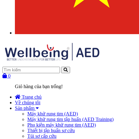
0
Giỏ hàng của bạn trống!
Trang chủ
Về chúng tôi
Sản phẩm
Máy khử rung tim (AED)
Máy khử rung tim tập huấn (AED Training)
Phụ kiện máy khử rung tim (AED)
Thiết bị tập huấn sơ cứu
Túi sơ cấp cứu