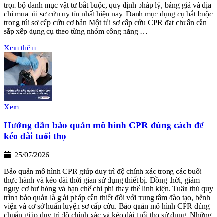
trọn bộ danh mục vật tư bắt buộc, quy định pháp lý, bảng giá và địa
chỉ mua túi sơ cứu uy tín nhất hiện nay. Danh mục dụng cụ bắt buộc
trong túi sơ cấp cứu cơ bản Một túi sơ cấp cứu CPR đạt chuẩn cần
sắp xếp dụng cụ theo từng nhóm công năng.…
Xem thêm
Xem
Hướng dẫn bảo quản mô hình CPR đúng cách để
kéo dài tuổi thọ
25/07/2026
Bảo quản mô hình CPR giúp duy trì độ chính xác trong các buổi
thực hành và kéo dài thời gian sử dụng thiết bị. Đồng thời, giảm
nguy cơ hư hỏng và hạn chế chi phí thay thế linh kiện. Tuân thủ quy
trình bảo quản là giải pháp cần thiết đối với trung tâm đào tạo, bệnh
viện và cơ sở huấn luyện sơ cấp cứu. Bảo quản mô hình CPR đúng
chuẩn giúp duy trì độ chính xác và kéo dài tuổi thọ sử dụng. Những