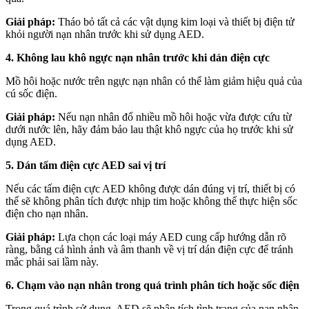
Giải pháp:
Tháo bỏ tất cả các vật dụng kim loại và thiết bị điện tử
khỏi người nạn nhân trước khi sử dụng AED.
4. Không lau khô ngực nạn nhân trước khi dán điện cực
Mồ hôi hoặc nước trên ngực nạn nhân có thể làm giảm hiệu quả của
cú sốc điện.
Giải pháp:
Nếu nạn nhân đổ nhiều mồ hôi hoặc vừa được cứu từ
dưới nước lên, hãy đảm bảo lau thật khô ngực của họ trước khi sử
dụng AED.
5. Dán tấm điện cực AED sai vị trí
Nếu các tấm điện cực AED không được dán đúng vị trí, thiết bị có
thể sẽ không phân tích được nhịp tim hoặc không thể thực hiện sốc
điện cho nạn nhân.
Giải pháp:
Lựa chọn các loại máy AED cung cấp hướng dẫn rõ
ràng, bằng cả hình ảnh và âm thanh về vị trí dán điện cực để tránh
mắc phải sai lầm này.
6. Chạm vào nạn nhân trong quá trình phân tích hoặc sốc điện
Trong quá trình sử dụng, AED sẽ phân tích tình trạng của nạn nhân