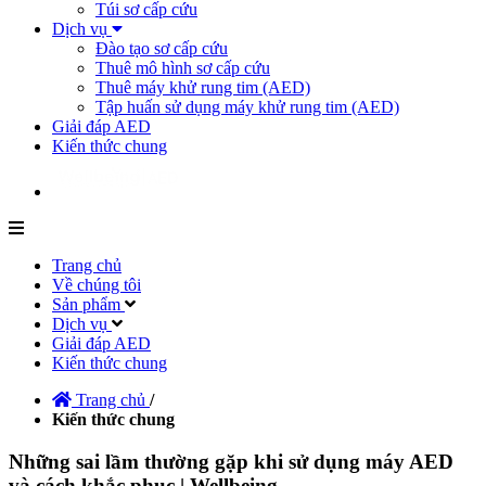
Túi sơ cấp cứu
Dịch vụ
Đào tạo sơ cấp cứu
Thuê mô hình sơ cấp cứu
Thuê máy khử rung tim (AED)
Tập huấn sử dụng máy khử rung tim (AED)
Giải đáp AED
Kiến thức chung
Trang chủ
Về chúng tôi
Sản phẩm
Dịch vụ
Giải đáp AED
Kiến thức chung
Trang chủ
/
Kiến thức chung
Những sai lầm thường gặp khi sử dụng máy AED
và cách khắc phục | Wellbeing