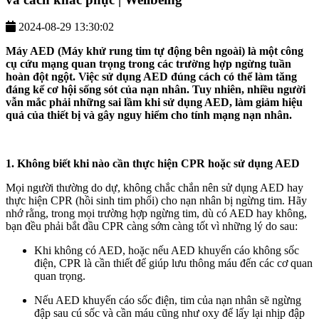
2024-08-29 13:30:02
Máy AED (Máy khử rung tim tự động bên ngoài) là một công
cụ cứu mạng quan trọng trong các trường hợp ngừng tuần
hoàn đột ngột. Việc sử dụng AED đúng cách có thể làm tăng
đáng kể cơ hội sống sót của nạn nhân. Tuy nhiên, nhiều người
vẫn mắc phải những sai lầm khi sử dụng AED, làm giảm hiệu
quả của thiết bị và gây nguy hiểm cho tính mạng nạn nhân.
1. Không biết khi nào cần thực hiện CPR hoặc sử dụng AED
Mọi người thường do dự, không chắc chắn nên sử dụng AED hay
thực hiện CPR (hồi sinh tim phổi) cho nạn nhân bị ngừng tim. Hãy
nhớ rằng, trong mọi trường hợp ngừng tim, dù có AED hay không,
bạn đều phải bắt đầu CPR càng sớm càng tốt vì những lý do sau:
Khi không có AED, hoặc nếu AED khuyến cáo không sốc
điện, CPR là cần thiết để giúp lưu thông máu đến các cơ quan
quan trọng.
Nếu AED khuyến cáo sốc điện, tim của nạn nhân sẽ ngừng
đập sau cú sốc và cần máu cũng như oxy để lấy lại nhịp đập