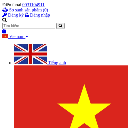
Điện thoại
0931104911
So sánh sản phẩm (0)
Đăng ký
Đăng nhập
Vietnam
Tiếng anh