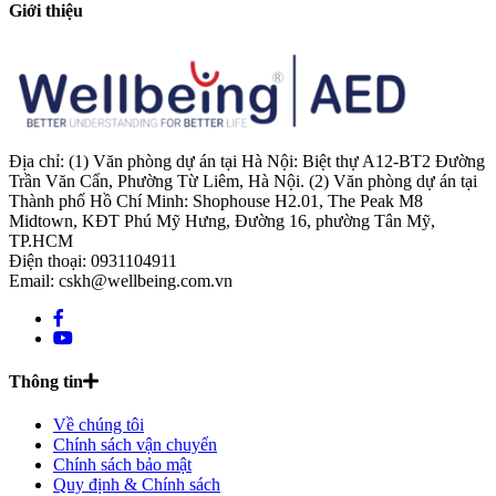
Giới thiệu
Địa chỉ: (1) Văn phòng dự án tại Hà Nội: Biệt thự A12-BT2 Đường
Trần Văn Cẩn, Phường Từ Liêm, Hà Nội. (2) Văn phòng dự án tại
Thành phố Hồ Chí Minh: Shophouse H2.01, The Peak M8
Midtown, KĐT Phú Mỹ Hưng, Đường 16, phường Tân Mỹ,
TP.HCM
Điện thoại: 0931104911
Email: cskh@wellbeing.com.vn
Thông tin
Về chúng tôi
Chính sách vận chuyển
Chính sách bảo mật
Quy định & Chính sách