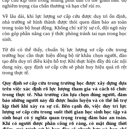
cấp cứu kịp thời trong những phút đầu có thể giảm mức độ
nghiêm trọng của chấn thương và hạn chế rủi ro.
Về lâu dài, khi lực lượng sơ cấp cứu được duy trì ổn định,
nhà trường sẽ hình thành được thói quen đảm bảo an toàn
trong toàn bộ hoạt động. Không chỉ xử lý sự cố, đội ngũ này
còn góp phần nâng cao ý thức phòng tránh tai nạn trong học
sinh.
Từ đó có thể thấy, chuẩn bị lực lượng sơ cấp cứu trong
trường học cần thực hiện đồng bộ từ khâu chọn người, đào
tạo đến duy trì điều kiện hỗ trợ. Khi thực hiện đầy đủ các nội
dung này, quy định sơ cấp cứu sẽ phát huy hiệu quả rõ rệt
trong thực tế.
Quy định sơ cấp cứu trong trường học được xây dựng dựa
trên việc xác định rõ lực lượng tham gia và cách tổ chức
trong thực tế. Nhà trường cần lựa chọn đúng người, đảm
bảo những người này đã được huấn luyện và có thể hỗ trợ
kịp thời khi xảy ra sự cố. Bên cạnh đó, việc duy trì lực
lượng sơ cấp cứu trong suốt thời gian học sinh học tập và
sinh hoạt có ý nghĩa quan trọng trong đảm bảo an toàn.
Khi có người được phân công rõ ràng, có mặt đúng thời