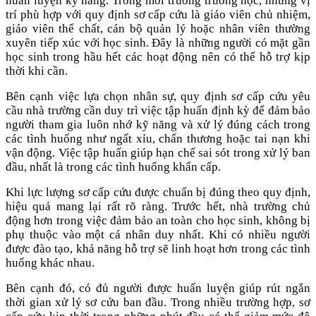
huấn luyện kỹ năng. Trong môi trường trường học, những vị
trí phù hợp với quy định sơ cấp cứu là giáo viên chủ nhiệm,
giáo viên thể chất, cán bộ quản lý hoặc nhân viên thường
xuyên tiếp xúc với học sinh. Đây là những người có mặt gần
học sinh trong hầu hết các hoạt động nên có thể hỗ trợ kịp
thời khi cần.
Bên cạnh việc lựa chọn nhân sự, quy định sơ cấp cứu yêu
cầu nhà trường cần duy trì việc tập huấn định kỳ để đảm bảo
người tham gia luôn nhớ kỹ năng và xử lý đúng cách trong
các tình huống như ngất xỉu, chấn thương hoặc tai nạn khi
vận động. Việc tập huấn giúp hạn chế sai sót trong xử lý ban
đầu, nhất là trong các tình huống khẩn cấp.
Khi lực lượng sơ cấp cứu được chuẩn bị đúng theo quy định,
hiệu quả mang lại rất rõ ràng. Trước hết, nhà trường chủ
động hơn trong việc đảm bảo an toàn cho học sinh, không bị
phụ thuộc vào một cá nhân duy nhất. Khi có nhiều người
được đào tạo, khả năng hỗ trợ sẽ linh hoạt hơn trong các tình
huống khác nhau.
Bên cạnh đó, có đủ người được huấn luyện giúp rút ngắn
thời gian xử lý sơ cứu ban đầu. Trong nhiều trường hợp, sơ