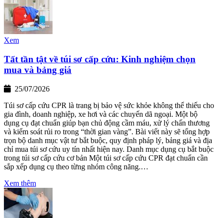
Xem
Tất tần tật về túi sơ cấp cứu: Kinh nghiệm chọn
mua và bảng giá
25/07/2026
Túi sơ cấp cứu CPR là trang bị bảo vệ sức khỏe không thể thiếu cho
gia đình, doanh nghiệp, xe hơi và các chuyến dã ngoại. Một bộ
dụng cụ đạt chuẩn giúp bạn chủ động cầm máu, xử lý chấn thương
và kiểm soát rủi ro trong “thời gian vàng”. Bài viết này sẽ tổng hợp
trọn bộ danh mục vật tư bắt buộc, quy định pháp lý, bảng giá và địa
chỉ mua túi sơ cứu uy tín nhất hiện nay. Danh mục dụng cụ bắt buộc
trong túi sơ cấp cứu cơ bản Một túi sơ cấp cứu CPR đạt chuẩn cần
sắp xếp dụng cụ theo từng nhóm công năng.…
Xem thêm