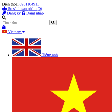
Điện thoại
0931104911
So sánh sản phẩm (0)
Đăng ký
Đăng nhập
Vietnam
Tiếng anh