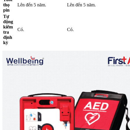
thọ
Lên đến 5 năm.
Lên đến 5 năm.
pin
Tự
động
kiểm
Có.
Có.
tra
định
kỳ