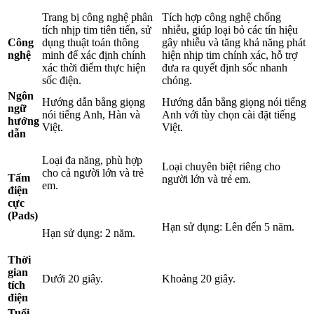
Trang bị công nghệ phân
Tích hợp công nghệ chống
tích nhịp tim tiên tiến, sử
nhiễu, giúp loại bỏ các tín hiệu
Công
dụng thuật toán thông
gây nhiễu và tăng khả năng phát
nghệ
minh để xác định chính
hiện nhịp tim chính xác, hỗ trợ
xác thời điểm thực hiện
đưa ra quyết định sốc nhanh
sốc điện.
chóng.
Ngôn
Hướng dẫn bằng giọng
Hướng dẫn bằng giọng nói tiếng
ngữ
nói tiếng Anh, Hàn và
Anh với tùy chọn cài đặt tiếng
hướng
Việt.
Việt.
dẫn
Loại đa năng, phù hợp
Loại chuyên biệt riêng cho
cho cả người lớn và trẻ
Tấm
người lớn và trẻ em.
em.
điện
cực
(Pads)
Hạn sử dụng: Lên đến 5 năm.
Hạn sử dụng: 2 năm.
Thời
gian
Dưới 20 giây.
Khoảng 20 giây.
tích
điện
Tuổi