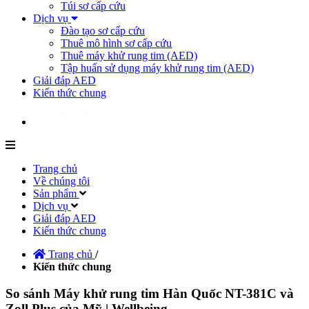
Túi sơ cấp cứu
Dịch vụ
Đào tạo sơ cấp cứu
Thuê mô hình sơ cấp cứu
Thuê máy khử rung tim (AED)
Tập huấn sử dụng máy khử rung tim (AED)
Giải đáp AED
Kiến thức chung
Trang chủ
Về chúng tôi
Sản phẩm
Dịch vụ
Giải đáp AED
Kiến thức chung
Trang chủ
/
Kiến thức chung
So sánh Máy khử rung tim Hàn Quốc NT-381C và
Zoll Plus của Mỹ | Wellbeing