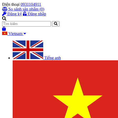
Điện thoại
0931104911
So sánh sản phẩm (0)
Đăng ký
Đăng nhập
Vietnam
Tiếng anh