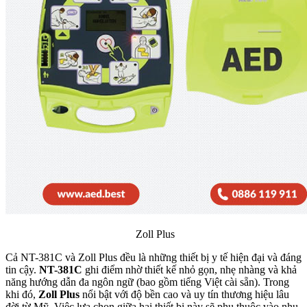
Zoll Plus
Cả NT-381C và Zoll Plus đều là những thiết bị y tế hiện đại và đáng
tin cậy.
NT-381C
ghi điểm nhờ thiết kế nhỏ gọn, nhẹ nhàng và khả
năng hướng dẫn đa ngôn ngữ (bao gồm tiếng Việt cài sẵn). Trong
khi đó,
Zoll Plus
nổi bật với độ bền cao và uy tín thương hiệu lâu
đời từ Mỹ. Việc lựa chọn giữa hai thiết bị này sẽ phụ thuộc vào nhu