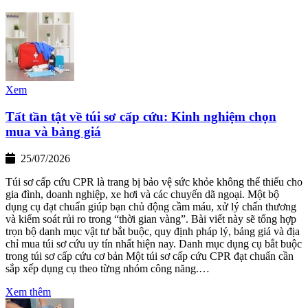
Xem
Tất tần tật về túi sơ cấp cứu: Kinh nghiệm chọn
mua và bảng giá
25/07/2026
Túi sơ cấp cứu CPR là trang bị bảo vệ sức khỏe không thể thiếu cho
gia đình, doanh nghiệp, xe hơi và các chuyến dã ngoại. Một bộ
dụng cụ đạt chuẩn giúp bạn chủ động cầm máu, xử lý chấn thương
và kiểm soát rủi ro trong “thời gian vàng”. Bài viết này sẽ tổng hợp
trọn bộ danh mục vật tư bắt buộc, quy định pháp lý, bảng giá và địa
chỉ mua túi sơ cứu uy tín nhất hiện nay. Danh mục dụng cụ bắt buộc
trong túi sơ cấp cứu cơ bản Một túi sơ cấp cứu CPR đạt chuẩn cần
sắp xếp dụng cụ theo từng nhóm công năng.…
Xem thêm