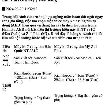
2024-08-29 11:32:13
Trong bối cảnh các trường hợp ngừng tuần hoàn đột ngột ngày
càng gia tăng, việc lựa chọn một chiếc máy khử rung tim tự
động (AED) hiệu quả và đáng tin cậy là điều tối quan trọng.
Hai mẫu AED nổi bật trên thị trường hiện nay là
NT-381C
(Hàn Quốc) và
Zoll Plus
(Mỹ). Dưới đây là bảng so sánh chi tiết
làm nổi bật những khác biệt và ưu điểm của từng thiết bị
Tiêu
Máy khử rung tim Hàn
Máy khử rung tim Mỹ Zoll
chí
Quốc NT-381C
Plus
Nhà
Sản xuất bởi Nanoom
Sản xuất bởi Zoll Medical, Hoa
sản
Tech, Hàn Quốc.
Kỳ.
xuất
Kích thước: 22cm (Rộng)
Kích thước: 24,1cm (Rộng) ×
× 28,2cm (Dài) × 8cm
29,2cm (Dài) × 13,3cm (Cao)
(Cao)
Thiết
kế
Trọng lượng: 3,1kg (bao gồm cả
Trọng lượng: ~2kg (bao
pin)
gồm cả pin)