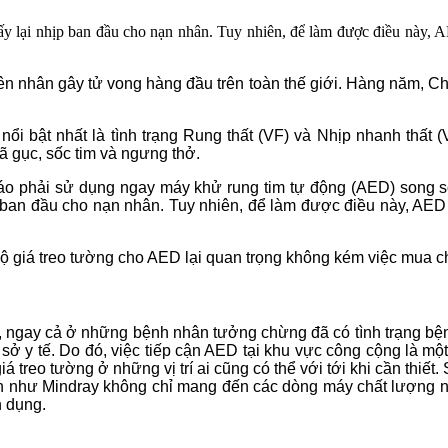
ấy lại nhịp ban đầu cho nạn nhân. Tuy nhiên, để làm được điều này, A
n nhân gây tử vong hàng đầu trên toàn thế giới. Hàng năm, Châ
i bật nhất là tình trạng Rung thất (VF) và Nhịp nhanh thất (VT
ã gục, sốc tim và ngưng thở.
n cáo phải sử dụng ngay máy khử rung tim tự động (AED) song 
ịp ban đầu cho nạn nhân. Tuy nhiên, để làm được điều này, AED
êm Bộ giá treo tường cho AED lại quan trọng không kém việc mua 
 ngay cả ở những bệnh nhân tưởng chừng đã có tình trạng bệnh 
ở y tế. Do đó, việc tiếp cận AED tại khu vực công cộng là một
treo tường ở những vị trí ai cũng có thể với tới khi cần thiết
 tín như Mindray không chỉ mang đến các dòng máy chất lượng
n dụng.