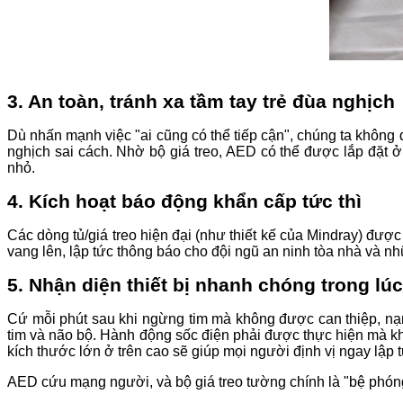
3. An toàn, tránh xa tầm tay trẻ đùa nghịch
Dù nhấn mạnh việc "ai cũng có thể tiếp cận", chúng ta không 
nghịch sai cách. Nhờ bộ giá treo, AED có thể được lắp đặt 
nhỏ.
4. Kích hoạt báo động khẩn cấp tức thì
Các dòng tủ/giá treo hiện đại (như thiết kế của Mindray) đư
vang lên, lập tức thông báo cho đội ngũ an ninh tòa nhà và n
5. Nhận diện thiết bị nhanh chóng trong lú
Cứ mỗi phút sau khi ngừng tim mà không được can thiệp, nạn
tim và não bộ. Hành động sốc điện phải được thực hiện mà k
kích thước lớn ở trên cao sẽ giúp mọi người định vị ngay lập tứ
AED cứu mạng người, và bộ giá treo tường chính là "bệ phóng"