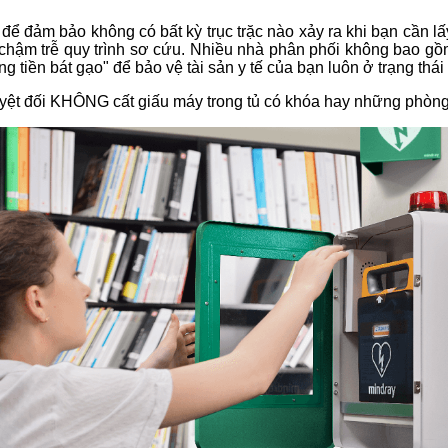
c để đảm bảo không có bất kỳ trục trặc nào xảy ra khi bạn cần lấy
chậm trễ quy trình sơ cứu. Nhiều nhà phân phối không bao gồm
g tiền bát gạo" để bảo vệ tài sản y tế của bạn luôn ở trạng thái
yệt đối KHÔNG cất giấu máy trong tủ có khóa hay những phòng