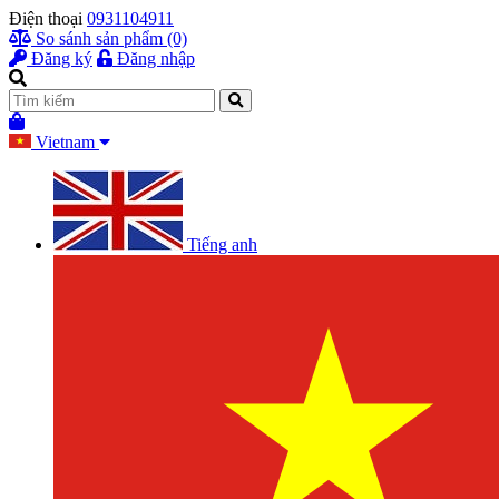
Điện thoại
0931104911
So sánh sản phẩm (0)
Đăng ký
Đăng nhập
Vietnam
Tiếng anh