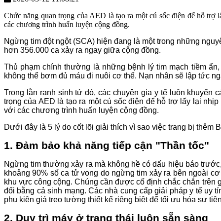
Chức năng quan trọng của AED là tạo ra một cú sốc điện để hỗ trợ l
các chương trình huấn luyện cộng đồng.
Ngừng tim đột ngột (SCA) hiện đang là một trong những nguyê
hơn 356.000 ca xảy ra ngay giữa cộng đồng.
Thủ phạm chính thường là những bệnh lý tim mạch tiềm ẩn, nổ
không thể bơm đủ máu đi nuôi cơ thể. Nạn nhân sẽ lập tức ng
Trong lằn ranh sinh tử đó, các chuyên gia y tế luôn khuyế
trọng của AED là tạo ra một cú sốc điện để hỗ trợ lấy lại nh
với các chương trình huấn luyện cộng đồng.
Dưới đây là 5 lý do cốt lõi giải thích vì sao việc trang bị th
1. Đảm bảo khả năng tiếp cận "Thần tốc"
Ngừng tim thường xảy ra mà không hề có dấu hiệu báo trước,
khoảng 90% số ca tử vong do ngừng tim xảy ra bên ngoài cơ s
khu vực công cộng. Chúng cần được cố định chắc chắn trên giá 
đổi bằng cả sinh mạng. Các nhà cung cấp giải pháp y tế uy
phụ kiện giá treo tường thiết kế riêng biệt để tối ưu hóa sự tiệ
2. Duy trì máy ở trạng thái luôn sẵn sàng