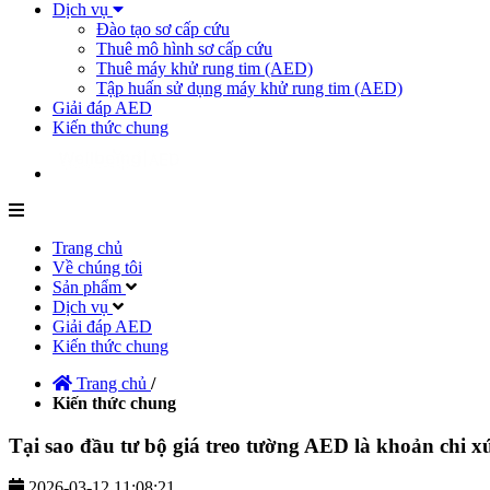
Dịch vụ
Đào tạo sơ cấp cứu
Thuê mô hình sơ cấp cứu
Thuê máy khử rung tim (AED)
Tập huấn sử dụng máy khử rung tim (AED)
Giải đáp AED
Kiến thức chung
Trang chủ
Về chúng tôi
Sản phẩm
Dịch vụ
Giải đáp AED
Kiến thức chung
Trang chủ
/
Kiến thức chung
Tại sao đầu tư bộ giá treo tường AED là khoản chi 
2026-03-12 11:08:21