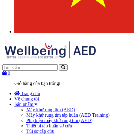
0
Giỏ hàng của bạn trống!
Trang chủ
Về chúng tôi
Sản phẩm
Máy khử rung tim (AED)
Máy khử rung tim tập huấn (AED Training)
Phụ kiện máy khử rung tim (AED)
Thiết bị tập huấn sơ cứu
Túi sơ cấp cứu