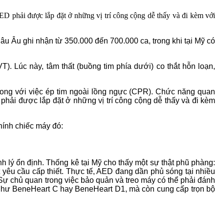
ED phải được lắp đặt ở những vị trí công cộng dễ thấy và đi kèm với
u Âu ghi nhận từ 350.000 đến 700.000 ca, trong khi tại Mỹ có
). Lúc này, tâm thất (buồng tim phía dưới) co thắt hỗn loạn,
song với việc ép tim ngoài lồng ngực (CPR). Chức năng quan
 phải được lắp đặt ở những vị trí công cộng dễ thấy và đi kèm
chính chiếc máy đó:
lý ổn định. Thống kê tại Mỹ cho thấy một sự thật phũ phàng:
 yêu cầu cấp thiết. Thực tế, AED đang dần phủ sóng tại nhiều
. Sự chủ quan trong việc bảo quản và treo máy có thể phải đánh
 như BeneHeart C hay BeneHeart D1, mà còn cung cấp trọn bộ