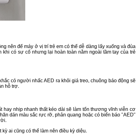
ng nên để máy ở vị trí trẻ em có thể dễ dàng lấy xuống và đùa
 khi có sự cố nhưng lại hoàn toàn nằm ngoài tầm tay của trẻ
 khắc có người nhấc AED ra khỏi giá treo, chuông báo động sẽ
n hỗ trợ.
 hay nhịp nhanh thất kéo dài sẽ làm tổn thương vĩnh viễn cơ
 nhãn dán màu sắc rực rỡ, phản quang hoặc có biển báo "AED"
ười.
kỳ ai cũng có thể làm nên điều kỳ diệu.