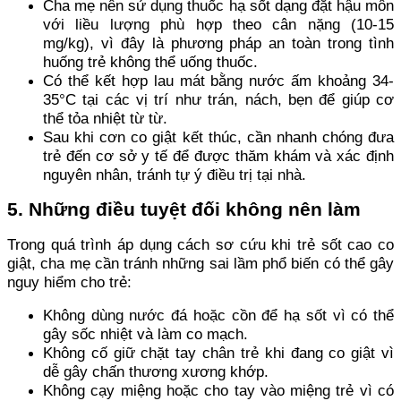
Cha mẹ nên sử dụng thuốc hạ sốt dạng đặt hậu môn
với liều lượng phù hợp theo cân nặng (10-15
mg/kg), vì đây là phương pháp an toàn trong tình
huống trẻ không thể uống thuốc.
Có thể kết hợp lau mát bằng nước ấm khoảng 34-
35°C tại các vị trí như trán, nách, bẹn để giúp cơ
thể tỏa nhiệt từ từ.
Sau khi cơn co giật kết thúc, cần nhanh chóng đưa
trẻ đến cơ sở y tế để được thăm khám và xác định
nguyên nhân, tránh tự ý điều trị tại nhà.
5. Những điều tuyệt đối không nên làm
Trong quá trình áp dụng cách sơ cứu khi trẻ sốt cao co
giật, cha mẹ cần tránh những sai lầm phổ biến có thể gây
nguy hiểm cho trẻ:
Không dùng nước đá hoặc cồn để hạ sốt vì có thể
gây sốc nhiệt và làm co mạch.
Không cố giữ chặt tay chân trẻ khi đang co giật vì
dễ gây chấn thương xương khớp.
Không cạy miệng hoặc cho tay vào miệng trẻ vì có