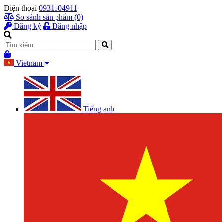
Điện thoại
0931104911
So sánh sản phẩm (0)
Đăng ký
Đăng nhập
Vietnam
Tiếng anh