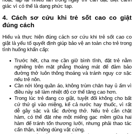
giác vì có thể là dạng phức tạp.
4. Cách sơ cứu khi trẻ sốt cao co giật
đúng cách
Hiểu và thực hiện đúng cách sơ cứu khi trẻ sốt cao co
giật là yếu tố quyết định giúp bảo vệ an toàn cho trẻ trong
tình huống khẩn cấp:
Trước hết, cha mẹ cần giữ bình tĩnh, đặt trẻ nằm
nghiêng trên mặt phẳng thoáng mát để đảm bảo
đường thở luôn thông thoáng và tránh nguy cơ sặc
nếu trẻ nôn.
Cần nới lỏng quần áo, không trùm chăn hay ủ ấm vì
điều này sẽ làm nhiệt độ cơ thể tăng cao hơn.
Trong lúc trẻ đang co giật, tuyệt đối không cho bất
cứ thứ gì vào miệng, kể cả nước hay thuốc, vì rất
dễ gây sặc và tắc đường thở. Nếu trẻ cắn chặt
hàm, có thể đặt nhẹ một miếng gạc mềm giữa hai
hàm để tránh tổn thương lưỡi, nhưng phải thao tác
cẩn thận, không dùng vật cứng.