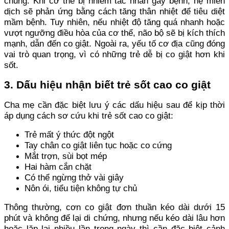
chủng. Khi cơ thể bị nhiễm tác nhân gây bệnh, hệ miễn
dịch sẽ phản ứng bằng cách tăng thân nhiệt để tiêu diệt
mầm bệnh. Tuy nhiên, nếu nhiệt độ tăng quá nhanh hoặc
vượt ngưỡng điều hòa của cơ thể, não bộ sẽ bị kích thích
mạnh, dẫn đến co giật. Ngoài ra, yếu tố cơ địa cũng đóng
vai trò quan trọng, vì có những trẻ dễ bị co giật hơn khi
sốt.
3. Dấu hiệu nhận biết trẻ sốt cao co giật
Cha mẹ cần đặc biệt lưu ý các dấu hiệu sau để kịp thời
áp dụng cách sơ cứu khi trẻ sốt cao co giật:
Trẻ mất ý thức đột ngột
Tay chân co giật liên tục hoặc co cứng
Mắt trợn, sùi bọt mép
Hai hàm cắn chặt
Có thể ngừng thở vài giây
Nôn ói, tiểu tiện không tự chủ
Thông thường, cơn co giật đơn thuần kéo dài dưới 15
phút và không để lại di chứng, nhưng nếu kéo dài lâu hơn
hoặc lặp lại nhiều lần trong ngày thì cần đặc biệt cảnh