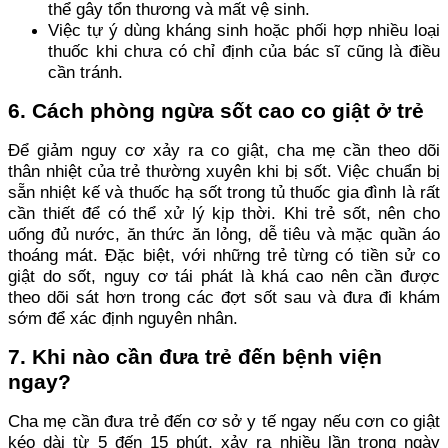
thể gây tổn thương và mất vệ sinh.
Việc tự ý dùng kháng sinh hoặc phối hợp nhiều loại
thuốc khi chưa có chỉ định của bác sĩ cũng là điều
cần tránh.
6. Cách phòng ngừa sốt cao co giật ở trẻ
Để giảm nguy cơ xảy ra co giật, cha mẹ cần theo dõi
thân nhiệt của trẻ thường xuyên khi bị sốt. Việc chuẩn bị
sẵn nhiệt kế và thuốc hạ sốt trong tủ thuốc gia đình là rất
cần thiết để có thể xử lý kịp thời. Khi trẻ sốt, nên cho
uống đủ nước, ăn thức ăn lỏng, dễ tiêu và mặc quần áo
thoáng mát. Đặc biệt, với những trẻ từng có tiền sử co
giật do sốt, nguy cơ tái phát là khá cao nên cần được
theo dõi sát hơn trong các đợt sốt sau và đưa đi khám
sớm để xác định nguyên nhân.
7. Khi nào cần đưa trẻ đến bệnh viện
ngay?
Cha mẹ cần đưa trẻ đến cơ sở y tế ngay nếu cơn co giật
kéo dài từ 5 đến 15 phút, xảy ra nhiều lần trong ngày