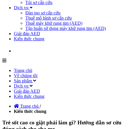
Túi sơ cấp cứu
Dịch vụ
Đào tạo sơ cấp cứu
Thuê mô hình sơ cấp cứu
Thuê máy khử rung tim (AED)
Tập huấn sử dụng máy khử rung tim (AED)
Giải đáp AED
Kiến thức chung
Trang chủ
Về chúng tôi
Sản phẩm
Dịch vụ
Giải đáp AED
Kiến thức chung
Trang chủ
/
Kiến thức chung
Trẻ sốt cao co giật phải làm gì? Hướng dẫn sơ cứu
đúng cách cho cha mẹ