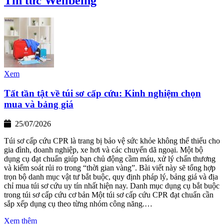
Tin tức Wellbeing
Xem
Tất tần tật về túi sơ cấp cứu: Kinh nghiệm chọn
mua và bảng giá
25/07/2026
Túi sơ cấp cứu CPR là trang bị bảo vệ sức khỏe không thể thiếu cho
gia đình, doanh nghiệp, xe hơi và các chuyến dã ngoại. Một bộ
dụng cụ đạt chuẩn giúp bạn chủ động cầm máu, xử lý chấn thương
và kiểm soát rủi ro trong “thời gian vàng”. Bài viết này sẽ tổng hợp
trọn bộ danh mục vật tư bắt buộc, quy định pháp lý, bảng giá và địa
chỉ mua túi sơ cứu uy tín nhất hiện nay. Danh mục dụng cụ bắt buộc
trong túi sơ cấp cứu cơ bản Một túi sơ cấp cứu CPR đạt chuẩn cần
sắp xếp dụng cụ theo từng nhóm công năng.…
Xem thêm