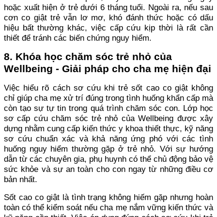
hoặc xuất hiện ở trẻ dưới 6 tháng tuổi. Ngoài ra, nếu sau
cơn co giật trẻ vẫn lơ mơ, khó đánh thức hoặc có dấu
hiệu bất thường khác, việc cấp cứu kịp thời là rất cần
thiết để tránh các biến chứng nguy hiểm.
8. Khóa học chăm sóc trẻ nhỏ của
Wellbeing - Giải pháp cho cha mẹ hiện đại
Việc hiểu rõ cách sơ cứu khi trẻ sốt cao co giật không
chỉ giúp cha mẹ xử trí đúng trong tình huống khẩn cấp mà
còn tạo sự tự tin trong quá trình chăm sóc con. Lớp học
sơ cấp cứu chăm sóc trẻ nhỏ của Wellbeing được xây
dựng nhằm cung cấp kiến thức y khoa thiết thực, kỹ năng
sơ cứu chuẩn xác và khả năng ứng phó với các tình
huống nguy hiểm thường gặp ở trẻ nhỏ. Với sự hướng
dẫn từ các chuyên gia, phụ huynh có thể chủ động bảo vệ
sức khỏe và sự an toàn cho con ngay từ những điều cơ
bản nhất.
Sốt cao co giật là tình trạng không hiếm gặp nhưng hoàn
toàn có thể kiểm soát nếu cha mẹ nắm vững kiến thức và