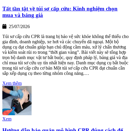
Tất tần tật về túi sơ cấp cứu: Kinh nghiệm chọn
mua và bảng giá
25/07/2026
Túi sơ cấp cứu CPR là trang bị bảo vệ sức khỏe không thể thiếu cho
gia đình, doanh nghiệp, xe hơi và các chuyến dã ngoại. Một bộ
dụng cụ đạt chuẩn giúp bạn chủ động cầm máu, xử lý chấn thương
và kiểm soát rủi ro trong “thời gian vàng”. Bài viết này sẽ tổng hợp
trọn bộ danh mục vật tư bắt buộc, quy định pháp lý, bảng giá và địa
chỉ mua túi sơ cứu uy tín nhất hiện nay. Danh mục dụng cụ bắt buộc
trong túi sơ cấp cứu cơ bản Một túi sơ cấp cứu CPR đạt chuẩn cần
sắp xếp dụng cụ theo từng nhóm công năng.…
Xem thêm
Xem
Hướng dẫn bảo quản mô hình CPR đúng cách để