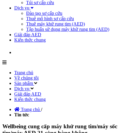
Túi sơ cấp cứu
Dịch vụ
Đào tạo sơ cấp cứu
Thuê mô hình sơ cấp cứu
Thuê máy khử rung tim (AED)
Tập huấn sử dụng máy khử rung tim (AED)
Giải đáp AED
Kiến thức chung
Trang chủ
Về chúng tôi
Sản phẩm
Dịch vụ
Giải đáp AED
Kiến thức chung
Trang chủ
/
Tin tức
Wellbeing cung cấp máy khử rung tim/máy sốc
tim/máy AED 21 cảng hàng không