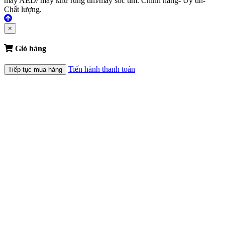
máy AED/ máy khử rung tim/máy sốc tim. Chính hãng- Uy tín-
Chất lượng.
×
Giỏ hàng
Tiến hành thanh toán
Tiếp tục mua hàng