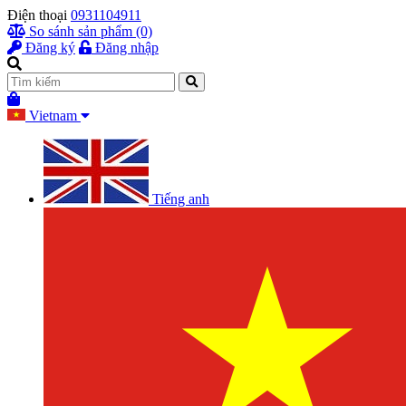
Điện thoại
0931104911
So sánh sản phẩm (0)
Đăng ký
Đăng nhập
Vietnam
Tiếng anh