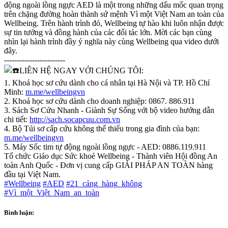
động ngoài lồng ngực AED là một trong những dấu mốc quan trọng
trên chặng đường hoàn thành sứ mệnh Vì một Việt Nam an toàn của
Wellbeing. Trên hành trình đó, Wellbeing tự hào khi luôn nhận được
sự tin tưởng và đồng hành của các đối tác lớn. Mời các bạn cùng
nhìn lại hành trình đầy ý nghĩa này cùng Wellbeing qua video dưới
đây.
------------------------
LIÊN HỆ NGAY VỚI CHÚNG TÔI:
1. Khoá học sơ cứu dành cho cá nhân tại Hà Nội và TP. Hồ Chí
Minh:
m.me/wellbeingvn
2. Khoá học sơ cứu dành cho doanh nghiệp: 0867. 886.911
3. Sách Sơ Cứu Nhanh - Giành Sự Sống với bộ video hướng dẫn
chi tiết:
http://sach.socapcuu.com.vn
4. Bộ Túi sơ cấp cứu không thể thiếu trong gia đình của bạn:
m.me/wellbeingvn
5. Máy Sốc tim tự động ngoài lồng ngực - AED: 0886.119.911
Tổ chức Giáo dục Sức khoẻ Wellbeing - Thành viên Hội đồng An
toàn Anh Quốc - Đơn vị cung cấp GIẢI PHÁP AN TOÀN hàng
đầu tại Việt Nam.
#Wellbeing
#AED
#21_cảng_hàng_không
#Vì_một_Việt_Nam_an_toàn
Bình luận: