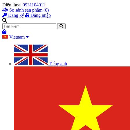
Điện thoại
0931104911
So sánh sản phẩm (0)
Đăng ký
Đăng nhập
Vietnam
Tiếng anh