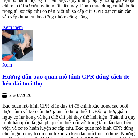
trọn bộ danh mục vật tư bắt buộc, quy định pháp lý, bảng giá và địa
chỉ mua túi sơ cứu uy tín nhất hiện nay. Danh mục dụng cụ bắt buộc
trong túi sơ cấp cứu cơ bản Một túi sơ cấp cứu CPR đạt chuẩn cần
sắp xếp dụng cụ theo từng nhóm công năng.…
Xem thêm
Xem
Hướng dẫn bảo quản mô hình CPR đúng cách để
kéo dài tuổi thọ
25/07/2026
Bảo quản mô hình CPR giúp duy trì độ chính xác trong các buổi
thực hành và kéo dài thời gian sử dụng thiết bị. Đồng thời, giảm
nguy cơ hư hỏng và hạn chế chi phí thay thế linh kiện. Tuân thủ quy
trình bảo quản là giải pháp cần thiết đối với trung tâm đào tạo, bệnh
viện và cơ sở huấn luyện sơ cấp cứu. Bảo quản mô hình CPR đúng
chuẩn giúp duy trì độ chính xác và kéo dài tuổi thọ sử dụng. Những