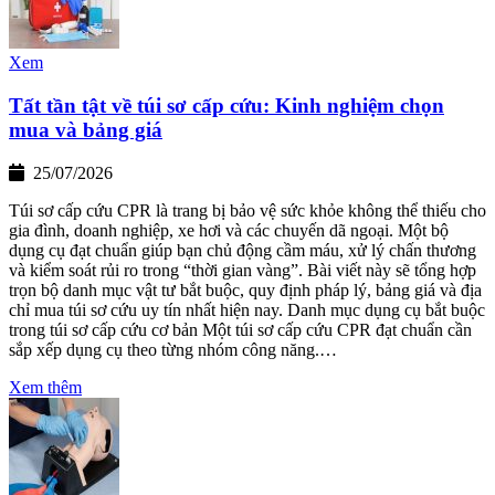
Xem
Tất tần tật về túi sơ cấp cứu: Kinh nghiệm chọn
mua và bảng giá
25/07/2026
Túi sơ cấp cứu CPR là trang bị bảo vệ sức khỏe không thể thiếu cho
gia đình, doanh nghiệp, xe hơi và các chuyến dã ngoại. Một bộ
dụng cụ đạt chuẩn giúp bạn chủ động cầm máu, xử lý chấn thương
và kiểm soát rủi ro trong “thời gian vàng”. Bài viết này sẽ tổng hợp
trọn bộ danh mục vật tư bắt buộc, quy định pháp lý, bảng giá và địa
chỉ mua túi sơ cứu uy tín nhất hiện nay. Danh mục dụng cụ bắt buộc
trong túi sơ cấp cứu cơ bản Một túi sơ cấp cứu CPR đạt chuẩn cần
sắp xếp dụng cụ theo từng nhóm công năng.…
Xem thêm