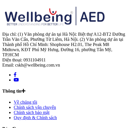
Địa chỉ: (1) Văn phòng dự án tại Hà Nội: Biệt thự A12-BT2 Đường
Trần Văn Cẩn, Phường Từ Liêm, Hà Nội. (2) Văn phòng dự án tại
Thành phố Hồ Chí Minh: Shophouse H2.01, The Peak M8
Midtown, KĐT Phú Mỹ Hưng, Đường 16, phường Tân Mỹ,
TP.HCM
Điện thoại: 0931104911
Email: cskh@wellbeing.com.vn
Thông tin
Về chúng tôi
Chính sách vận chuyển
Chính sách bảo mật
Quy định & Chính sách