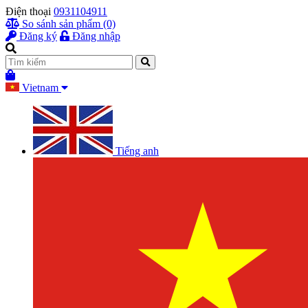
Điện thoại
0931104911
So sánh sản phẩm (0)
Đăng ký
Đăng nhập
Vietnam
Tiếng anh