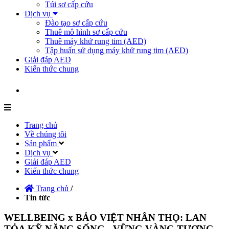
Túi sơ cấp cứu
Dịch vụ
Đào tạo sơ cấp cứu
Thuê mô hình sơ cấp cứu
Thuê máy khử rung tim (AED)
Tập huấn sử dụng máy khử rung tim (AED)
Giải đáp AED
Kiến thức chung
Trang chủ
Về chúng tôi
Sản phẩm
Dịch vụ
Giải đáp AED
Kiến thức chung
Trang chủ
/
Tin tức
WELLBEING x BẢO VIỆT NHÂN THỌ: LAN
TỎA KỸ NĂNG SỐNG - VỮNG VÀNG TƯƠNG