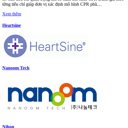
từng tiêu chí giúp đơn vị xác định mô hình CPR phù…
Xem thêm
Heartsine
Nanoom Tech
Nihon