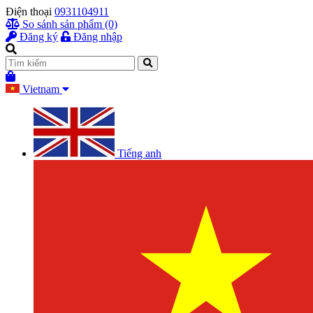
Điện thoại
0931104911
So sánh sản phẩm (0)
Đăng ký
Đăng nhập
Vietnam
Tiếng anh