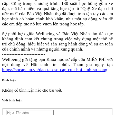
cấp. Cũng trong chương trình, 130 suất học bổng gồm xe
đạp, mũ bảo hiểm và quà tặng học tập từ “Quỹ Xe đạp chở
ước mơ” của Bảo Việt Nhân thọ đã được trao tận tay các em
học sinh có hoàn cảnh khó khăn, như một sự động viên để
các em tiếp tục nỗ lực vươn lên trong học tập.
Sự phối hợp giữa Wellbeing và Bảo Việt Nhân thọ tiếp tục
khẳng định cam kết chung trong việc xây dựng một thế hệ
trẻ chủ động, hiểu biết và sẵn sàng hành động vì sự an toàn
của chính mình và những người xung quanh.
----------------------------
Wellbeing gửi tặng bạn Khóa học sơ cấp cứu MIỄN PHÍ với
nội dung về Hồi sinh tim phổi. Tham gia ngay tại:
https://socapcuu.vn/dao-tao-so-cap-cuu-hoi-sinh-su-song
Bình luận:
Không có bình luận nào cho bài viết.
Viết bình luận: