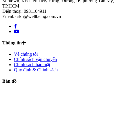
Midtown, KĐT Phú Mỹ Hưng, Đường 16, phường Tân Mỹ,
TP.HCM
Điện thoại: 0931104911
Email: cskh@wellbeing.com.vn
Thông tin
Về chúng tôi
Chính sách vận chuyển
Chính sách bảo mật
Quy định & Chính sách
Bản đồ