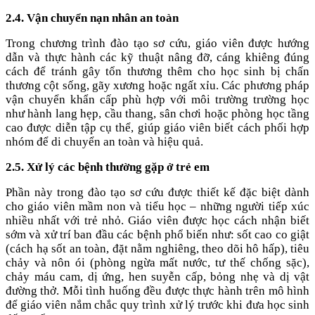
2.4. Vận chuyển nạn nhân an toàn
Trong chương trình đào tạo sơ cứu, giáo viên được hướng
dẫn và thực hành các kỹ thuật nâng đỡ, cáng khiêng đúng
cách để tránh gây tổn thương thêm cho học sinh bị chấn
thương cột sống, gãy xương hoặc ngất xỉu. Các phương pháp
vận chuyển khẩn cấp phù hợp với môi trường trường học
như hành lang hẹp, cầu thang, sân chơi hoặc phòng học tầng
cao được diễn tập cụ thể, giúp giáo viên biết cách phối hợp
nhóm để di chuyển an toàn và hiệu quả.
2.5. Xử lý các bệnh thường gặp ở trẻ em
Phần này trong đào tạo sơ cứu được thiết kế đặc biệt dành
cho giáo viên mầm non và tiểu học – những người tiếp xúc
nhiều nhất với trẻ nhỏ. Giáo viên được học cách nhận biết
sớm và xử trí ban đầu các bệnh phổ biến như: sốt cao co giật
(cách hạ sốt an toàn, đặt nằm nghiêng, theo dõi hô hấp), tiêu
chảy và nôn ói (phòng ngừa mất nước, tư thế chống sặc),
chảy máu cam, dị ứng, hen suyễn cấp, bỏng nhẹ và dị vật
đường thở. Mỗi tình huống đều được thực hành trên mô hình
để giáo viên nắm chắc quy trình xử lý trước khi đưa học sinh