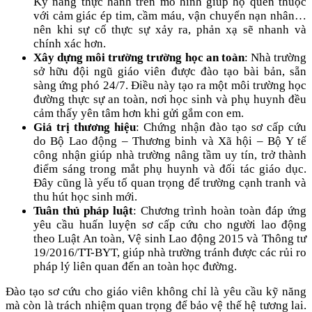
Kỹ năng thực hành trên mô hình giúp họ quen thuộc
với cảm giác ép tim, cầm máu, vận chuyển nạn nhân…
nên khi sự cố thực sự xảy ra, phản xạ sẽ nhanh và
chính xác hơn.
Xây dựng môi trường trường học an toàn
: Nhà trường
sở hữu đội ngũ giáo viên được đào tạo bài bản, sẵn
sàng ứng phó 24/7. Điều này tạo ra một môi trường học
đường thực sự an toàn, nơi học sinh và phụ huynh đều
cảm thấy yên tâm hơn khi gửi gắm con em.
Giá trị thương hiệu
: Chứng nhận đào tạo sơ cấp cứu
do Bộ Lao động – Thương binh và Xã hội – Bộ Y tế
công nhận giúp nhà trường nâng tầm uy tín, trở thành
điểm sáng trong mắt phụ huynh và đối tác giáo dục.
Đây cũng là yếu tố quan trọng để trường cạnh tranh và
thu hút học sinh mới.
Tuân thủ pháp luật
: Chương trình hoàn toàn đáp ứng
yêu cầu huấn luyện sơ cấp cứu cho người lao động
theo Luật An toàn, Vệ sinh Lao động 2015 và Thông tư
19/2016/TT-BYT, giúp nhà trường tránh được các rủi ro
pháp lý liên quan đến an toàn học đường.
Đào tạo sơ cứu cho giáo viên không chỉ là yêu cầu kỹ năng
mà còn là trách nhiệm quan trọng để bảo vệ thế hệ tương lai.