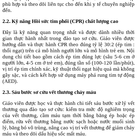
phù hợp và theo dõi liên tục cho đến khi y tế chuyên nghiệp
đến.
2.2. Kỹ năng Hồi sức tim phổi (CPR) chất lượng cao
Đây là kỹ năng quan trọng nhất và được dành nhiều thời
gian thực hành nhất trong đào tạo sơ cứu. Giáo viên được
hướng dẫn và thực hành CPR theo đúng tỷ lệ 30:2 (ép tim :
thổi ngạt) trên cả mô hình người lớn và mô hình trẻ em. Nội
dung chi tiết bao gồm cách ép tim đúng lực (sâu 5-6 cm ở
người lớn, 4-5 cm ở trẻ em), đúng tần số (100-120 lần/phút),
vị trí ép tim chính xác, kỹ thuật thổi ngạt hiệu quả mà không
gây sặc, và cách kết hợp sử dụng máy phá rung tim tự động
(AED).
2.3. Sáu bước sơ cứu vết thương chảy máu
Giáo viên được học và thực hành chi tiết sáu bước xử lý vết
thương qua đào tạo sơ cứu: kiểm tra mức độ nghiêm trọng
của vết thương, cầm máu tạm thời bằng băng ép hoặc ép
điểm, rửa vết thương bằng nước sạch hoặc nước muối sinh
lý, băng bó vô trùng, nâng cao vị trí vết thương để giảm chảy
máu và theo dõi dấu hiệu sốc mất máu.