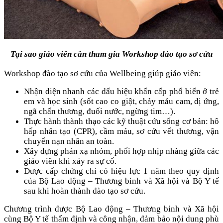
Tại sao giáo viên cần tham gia Workshop đào tạo sơ cứu
Workshop đào tạo sơ cứu của Wellbeing giúp giáo viên:
Nhận diện nhanh các dấu hiệu khẩn cấp phổ biến ở trẻ
em và học sinh (sốt cao co giật, chảy máu cam, dị ứng,
ngã chấn thương, đuối nước, ngừng tim…).
Thực hành thành thạo các kỹ thuật cứu sống cơ bản: hô
hấp nhân tạo (CPR), cầm máu, sơ cứu vết thương, vận
chuyển nạn nhân an toàn.
Xây dựng phản xạ nhóm, phối hợp nhịp nhàng giữa các
giáo viên khi xảy ra sự cố.
Được cấp chứng chỉ có hiệu lực 1 năm theo quy định
của Bộ Lao động – Thương binh và Xã hội và Bộ Y tế
sau khi hoàn thành đào tạo sơ cứu.
Chương trình được Bộ Lao động – Thương binh và Xã hội
cùng Bộ Y tế thẩm định và công nhận, đảm bảo nội dung phù