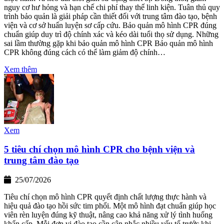
nguy cơ hư hỏng và hạn chế chi phí thay thế linh kiện. Tuân thủ quy
trình bảo quản là giải pháp cần thiết đối với trung tâm đào tạo, bệnh
viện và cơ sở huấn luyện sơ cấp cứu. Bảo quản mô hình CPR đúng
chuẩn giúp duy trì độ chính xác và kéo dài tuổi thọ sử dụng. Những
sai lầm thường gặp khi bảo quản mô hình CPR Bảo quản mô hình
CPR không đúng cách có thể làm giảm độ chính…
Xem thêm
Xem
5 tiêu chí chọn mô hình CPR cho bệnh viện và
trung tâm đào tạo
25/07/2026
Tiêu chí chọn mô hình CPR quyết định chất lượng thực hành và
hiệu quả đào tạo hồi sức tim phổi. Một mô hình đạt chuẩn giúp học
viên rèn luyện đúng kỹ thuật, nâng cao khả năng xử lý tình huống
khẩn cấp. Mỗi đơn vị đào tạo cần cân nhắc nhiều yếu tố trước khi