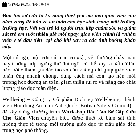
2026-05-04 16:28:15
Đào tạo sơ cứu là kỹ năng thiết yếu mà mọi giáo viên cần
nắm vững để bảo vệ an toàn cho học sinh trong môi trường
trường học. Với vai trò là người trực tiếp chăm sóc và giám
sát trẻ em suốt nhiều giờ mỗi ngày, giáo viên chính là “nhân
viên y tế đầu tiên” tại chỗ khi xảy ra các tình huống khẩn
cấp.
Một cú ngã, một cơn sốt cao co giật, vết thương chảy máu
hay trường hợp ngừng thở đột ngột có thể xảy ra bất cứ lúc
nào. Việc tham gia đào tạo sơ cứu không chỉ giúp giáo viên
phản ứng nhanh chóng, đúng cách mà còn tạo nên môi
trường học đường an toàn, giảm thiểu rủi ro và nâng cao chất
lượng giáo dục toàn diện.
Wellbeing – Công ty Cổ phần Dịch vụ Well-being, thành
viên Hội đồng An toàn Anh Quốc (British Safety Council) –
đã xây dựng chương trình
Workshop Đào Tạo Sơ Cấp Cứu
Cho Giáo Viên
chuyên biệt, được thiết kế bám sát tình
huống thực tế trong môi trường giáo dục từ mẫu giáo đến
trung học phổ thông.