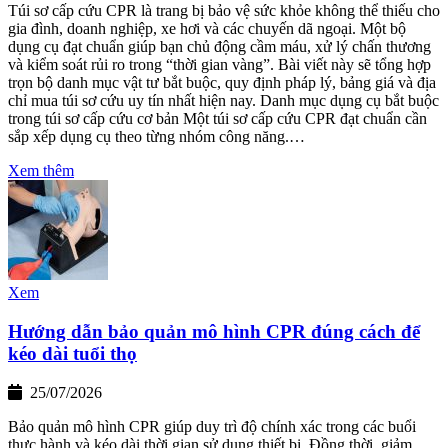
Túi sơ cấp cứu CPR là trang bị bảo vệ sức khỏe không thể thiếu cho
gia đình, doanh nghiệp, xe hơi và các chuyến dã ngoại. Một bộ
dụng cụ đạt chuẩn giúp bạn chủ động cầm máu, xử lý chấn thương
và kiểm soát rủi ro trong “thời gian vàng”. Bài viết này sẽ tổng hợp
trọn bộ danh mục vật tư bắt buộc, quy định pháp lý, bảng giá và địa
chỉ mua túi sơ cứu uy tín nhất hiện nay. Danh mục dụng cụ bắt buộc
trong túi sơ cấp cứu cơ bản Một túi sơ cấp cứu CPR đạt chuẩn cần
sắp xếp dụng cụ theo từng nhóm công năng.…
Xem thêm
Xem
Hướng dẫn bảo quản mô hình CPR đúng cách để
kéo dài tuổi thọ
25/07/2026
Bảo quản mô hình CPR giúp duy trì độ chính xác trong các buổi
thực hành và kéo dài thời gian sử dụng thiết bị. Đồng thời, giảm