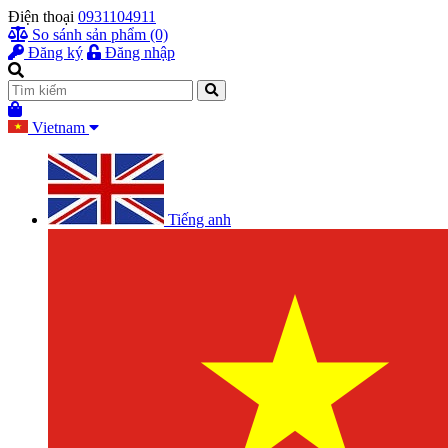
Điện thoại
0931104911
So sánh sản phẩm (0)
Đăng ký
Đăng nhập
Vietnam
Tiếng anh