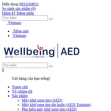
Điện thoại
0931104911
So sánh sản phẩm (0)
Đăng ký
Đăng nhập
Vietnam
Tiếng anh
Vietnam
0
Giỏ hàng của bạn trống!
Trang chủ
Về chúng tôi
Sản phẩm
Máy khử rung tim (AED)
Máy khử rung tim tập huấn (AED Training)
Phụ kiện máy khử rung tim (AED)